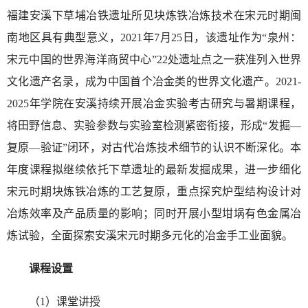
福建安溪下草埔冶铁遗址所见块炼铁冶炼技术在宋元时期闽
南地区具有典型意义，2021年7月25日，该遗址作为“泉州：
宋元中国的世界海洋商贸中心”22处遗址点之一获准列入世界
文化遗产名录，成为中国首个冶金类的世界文化遗产。2021-
2025年学院在安溪持续开展冶金实验考古研究与暑期课程，
将田野信息、实验参数与实验室检测紧密衔接，形成“发掘—
复原—验证”闭环，对古代冶炼技术细节的认识不断深化。本
年度课程拟继续依托下草遗址的最新发掘成果，进一步细化
宋元时期块炼铁冶炼的工艺复原，重点探究炉型结构设计对
冶炼效率及产品质量的影响；同时开展小型坩埚有色金属冶
炼试验，全面探索安溪宋元时期多元化的冶金手工业面貌。
课程设置
（1）课堂讲授