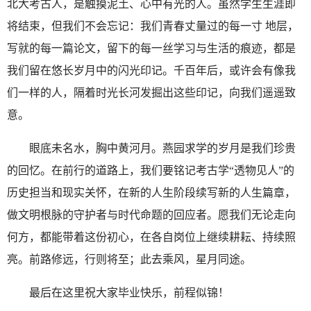
北大考古人，是触摸泥土、心中有光的人。虽然学生生涯即
将结束，但我们不会忘记：我们青春丈量过的每一寸 地层，
写就的每一篇论文，留下的每一丝学习与生活的痕迹，都是
我们留在悠长岁月中的闪光印记。千百年后，或许会有像我
们一样的人，隔着时光长河发掘出这些印记，向我们遥遥致
意。
眼底未名水，胸中黄河月。燕园求学的岁月是我们珍贵
的回忆。在前行的道路上，我们要铭记考古学“透物见人”的
历史担当和现实关怀，在新的人生阶段续写新的人生篇章，
做文明根脉的守护者与时代命题的回应者。愿我们无论走向
何方，都能带着这份初心，在各自岗位上继续耕耘、持续照
亮。前路修远，行则将至；此去乘风，星月同途。
最后在这里祝大家毕业快乐，前程似锦！