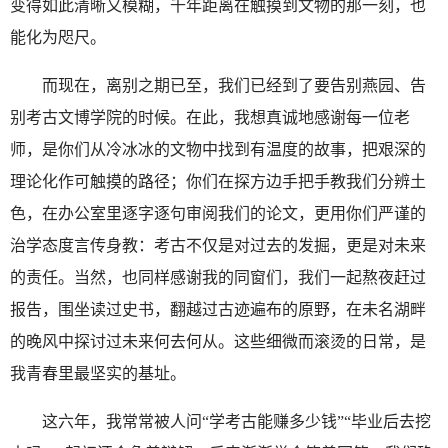
变得如此清晰又模糊，千年距离在触摸到文物的那一刻，也
能化为咫尺。
而现在，离别之期已至，我们已经到了要告别燕园、告
别考古文博学院的时候。在此，我想真诚地感谢每一位老
师，是你们从冷冰冰的文物中找到有温度的故事，把艰深的
理论化作可触摸的路径；你们在探方边手把手教我们分辨土
色，在办公室里逐字逐句审阅我们的论文，更用你们严谨的
治学态度言传身教：考古不仅是对过去的发掘，更是对未来
的责任。当然，也同样感谢我的同窗们，我们一起熬夜赶过
报告，围坐读过史书，翻越过古迹遍布的原野，在未名湖畔
的晚风中探讨过未来何去何从。这些细微而滚烫的日常，是
我青春里最坚实的基址。
这六年，我常常被人问“学考古能赚多少钱”“毕业后去挖