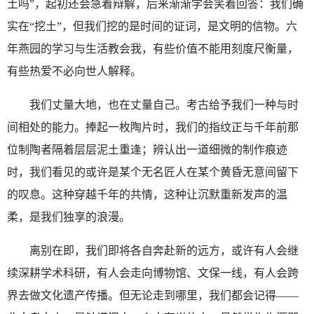
土吗”，起初还会急着辩解，后来渐渐学会笑着回答：我们确
实在“挖土”，但我们挖的是时间的证词，是文明的信物。六
年燕园的学习与生活教会我，有些价值不能用刻度尺衡量，
有些热爱不必向世人解释。
我们丈量大地，也在丈量自己。考古给予我们一种与时
间相处的能力。捧起一枚陶片时，我们的指纹正与千年前那
位制陶者隔着层层泥土重逢；辨认出一道细微的制作痕迹
时，我们看见的或许是某个无名匠人在某个黄昏无意间留下
的叹息。这种穿越千年的共情，这种让沉默重新发声的温
柔，是我们独享的浪漫。
离别在即，我们即将各自奔赴新的远方，或许有人会继
续深耕学术科研，有人会走向博物馆、文保一线，有人会跨
界去做文化遗产传播。但无论走到哪里，我们都会记得——