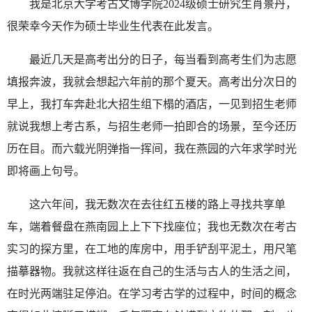
我是北京大学考古文博学院2024级硕士研究生肖景丹，
很荣幸今天作为硕士毕业生代表在此发言。
最近几天是高考出分的日子，每当看到高考生们为志愿
填报奔波，我就会想起六年前的那个夏天。高考出分次日的
早上，我打车奔赴北大招生组下榻的酒店，一见到招生老师
就说我想上考古系，与招生老师一拍即合的场景，至今还历
历在目。而六载光阴弹指一挥间，我在燕园的六年求学时光
即将画上句号。
这六年间，我无数次在去往红五楼的路上寻找共享单
车，端着餐盘在燕南园上上下下找座位；我也无数次在考古
实习的探方里，在工地的库房中，用手铲刮平泥土，用尺笔
描摹器物。我就这样往返在自己的生活与古人的生活之间，
在时光两端驻足停泊。在学习考古学的过程中，时间的概念