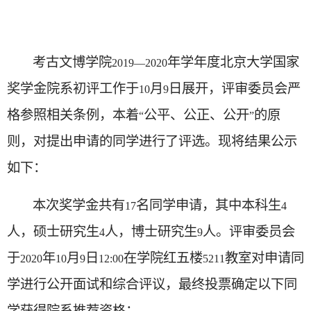
考古文博学院
年学年度北京大学国家
2019—2020
奖学金院系初评工作于
月
日展开，评审委员会严
10
9
格参照相关条例，本着
公平、公正、公开
的原
“
”
则，对提出申请的同学进行了评选。现将结果公示
如下：
本次奖学金共有
名同学申请，其中本科生
17
4
人，硕士研究生
人，博士研究生
人。评审委员会
4
9
于
年
月
日
在学院红五楼
教室对申请同
2020
10
9
12:00
5211
学进行公开面试和综合评议，最终投票确定以下同
学获得院系推荐资格：