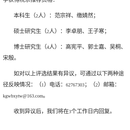
本科生（
人）：范宗祥、缴婧然；
2
硕士研究生（
人）：李卓朋、王子寒；
2
博士研究生（
人）：高宪平、郭士嘉、吴桐、
4
宋殷。
如对以上评选结果有异议，可通过以下两种途
径反映情况：（
）电话：
；（
）邮箱：
1
62767303
2
。
kgwbxytw@163.com
收到异议后，我们将在
个工作日内回复。
3