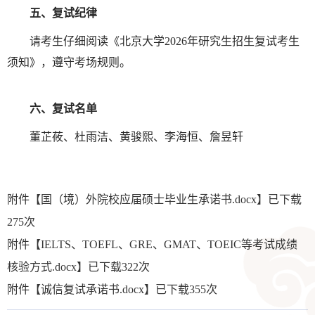
五、复试纪律
请考生仔细阅读《北京大学
2026
年研究生招生复试考生
须知》，遵守考场规则。
六、复试名单
董芷莜、杜雨洁、黄骏熙、李海恒、詹昱轩
附件【
国（境）外院校应届硕士毕业生承诺书.docx
】已下载
275
次
附件【
IELTS、TOEFL、GRE、GMAT、TOEIC等考试成绩
核验方式.docx
】已下载
322
次
附件【
诚信复试承诺书.docx
】已下载
355
次