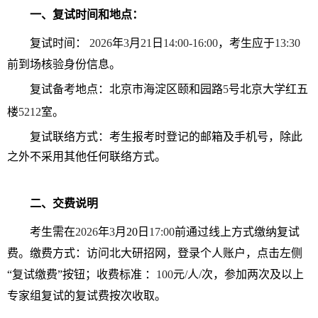
一、复试时间和地点：
复试时间：
2026
年
3
月
21
日
14:00-16:00
，考生应于
13:30
前到场核验身份信息。
复试备考地点：北京市海淀区颐和园路
5
号北京大学红五
楼
5212
室。
复试联络方式：考生报考时登记的邮箱及手机号，除此
之外不采用其他任何联络方式。
二、交费说明
考生需在
2026
年
3
月
20
日
17:00
前通过线上方式缴纳复试
费。缴费方式：访问北大研招网，登录个人账户，点击左侧
“复试缴费”按钮；收费标准 ：
100
元
/
人
/
次，参加两次及以上
专家组复试的复试费按次收取。