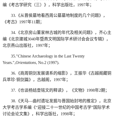
编《考古学研究（三）》，科学出版社，1997年；
33.《从晋侯墓地看西周公墓墓地制度的几个问题》，
《考古》1997年11期；
34.《北京房山董家林古城的年代及相关问题》，齐心主
编《北京建城3040年暨燕文明国际学术研讨会会议专辑》，
北京燕山出版社，1997年；
35."Chinese Archaeology in the Last Twenty
Years.",
Orientations
, No.2 (1997).
36.《商周铜剑发展谱系的缩影》，王振华《古越阁藏铜
兵萃珍·铜剑篇》，古越阁，1997年；
37.《也谈杨姞壶铭文的释读》，《文物》1998年2期；
38.《天马—曲村遗址发掘与晋国始封地的推定》，北京
大学考古学系编《“迎接二十一世纪的中国考古学”国际学术
讨论会论文集》，科学出版社，1998年；