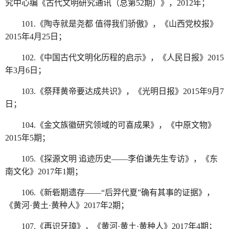
究中心编《古代文明研究通讯（总第52期）》，2012年；
101.《陶寺就是尧都 值得我们骄傲》，《山西党校报》
2015年4月25日；
102.《中国古代文明化历程的启示》，《人民日报》2015
年3月6日；
103.《祭拜黄帝要达成共识》，《光明日报》2015年9月7
日；
104.《金文族徽研究领域的可喜成果》，《中原文物》
2015年5期；
105.《探源文明 追迹历史——李伯谦先生专访》，《东
南文化》2017年1期；
106.《新砦期遗存——“后羿代夏”确有其事的证据》，
《黄河·黄土·黄种人》2017年2期；
107.《再识牙璋》，《黄河·黄土·黄种人》2017年4期；