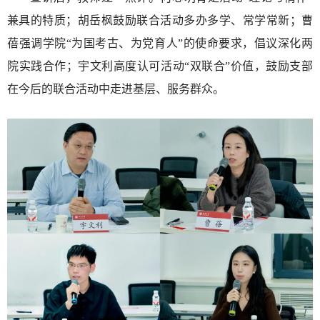
兼具的特质；胡岳枫鼓励联合活动多办多学、常学常新；曹
蓓强调学院“为国考古、为党育人”的使命要求，倡议深化两
院实践合作；宇文利高度认可活动“双联合”价值，鼓励支部
在今后的联合活动中走进基层、服务群众。