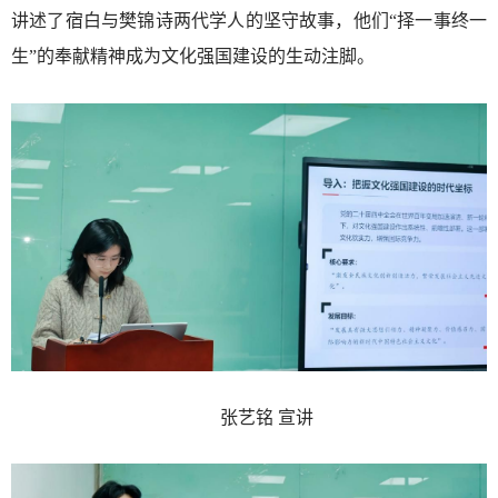
讲述了宿白与樊锦诗两代学人的坚守故事，他们“择一事终一
生”的奉献精神成为文化强国建设的生动注脚。
张艺铭 宣讲