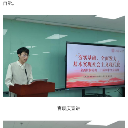
自觉。
官宸庆宣讲