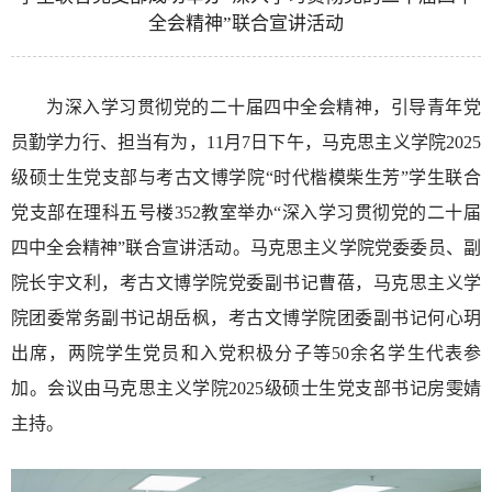
全会精神”联合宣讲活动
为深入学习贯彻党的二十届四中全会精神，引导青年党
员勤学力行、担当有为，11月7日下午，马克思主义学院2025
级硕士生党支部与考古文博学院“时代楷模柴生芳”学生联合
党支部在理科五号楼352教室举办“深入学习贯彻党的二十届
四中全会精神”联合宣讲活动。马克思主义学院党委委员、副
院长宇文利，考古文博学院党委副书记曹蓓，马克思主义学
院团委常务副书记胡岳枫，考古文博学院团委副书记何心玥
出席，两院学生党员和入党积极分子等50余名学生代表参
加。会议由马克思主义学院2025级硕士生党支部书记房雯婧
主持。