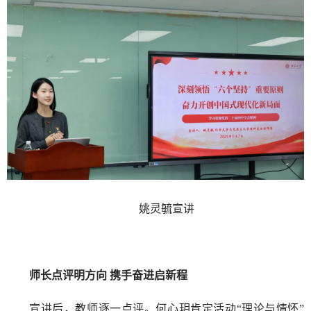
姚灵毓宣讲
师长点评明方向 携手奋进启新程
宣讲后，教师逐一点评。何心玥肯定活动“理论与情怀”