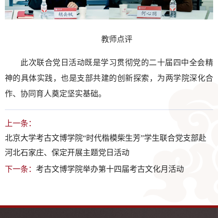
教师点评
此次联合党日活动既是学习贯彻党的二十届四中全会精
神的具体实践，也是支部共建的创新探索，为两学院深化合
作、协同育人奠定坚实基础。
上一条：
北京大学考古文博学院“时代楷模柴生芳”学生联合党支部赴
河北石家庄、保定开展主题党日活动
下一条：
考古文博学院举办第十四届考古文化月活动