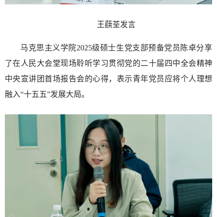
王蕻荃发言
马克思主义学院2025级硕士生党支部预备党员陈卓分享
了在人民大会堂现场聆听学习贯彻党的二十届四中全会精神
中央宣讲团首场报告会的心得，表示青年党员应将个人理想
融入“十五五”发展大局。