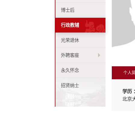
博士后
行政教辅
光荣退休
外聘客座
永久怀念
个人
招贤纳士
学历 
北京