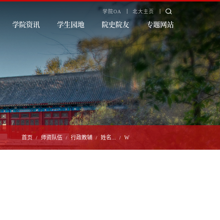
学院OA
北大主页
学院资讯
学生园地
院史院友
专题网站
首页
师资队伍
行政教辅
姓名...
W
/
/
/
/