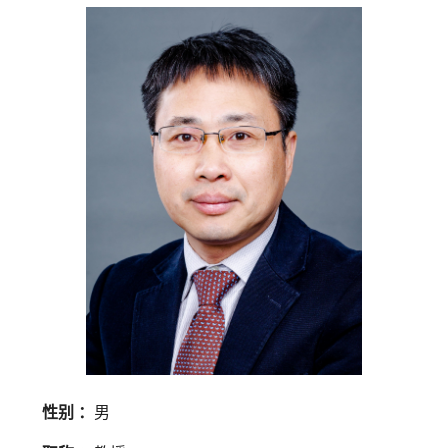
性别 ：
男