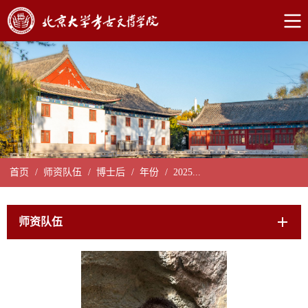
首页
/
师资队伍
/
博士后
/
年份
/
2025...
师资队伍