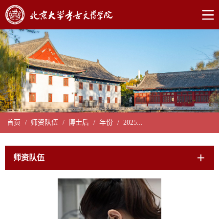
首页
/
师资队伍
/
博士后
/
年份
/
2025...
师资队伍