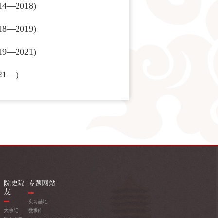
4—2018)
8—2019)
9—2021)
21—)
院史院
专题网站
友
实习基地
大事记
数据库