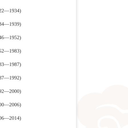
2—1934)
4—1939)
6—1952)
2—1983)
83—1987)
7—1992)
2—2000)
0—2006)
6—2014)