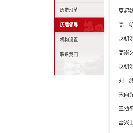
历史沿革
夏超雄 
高 明 
历届领导
赵朝洪 
机构设置
高崇文 
联系我们
赵朝洪 
刘 绪 
宋向光 
王幼平 
雷兴山 