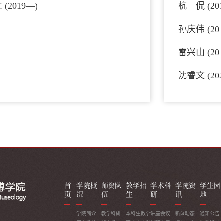
(​2019—)
杭 侃 (201
孙庆伟 (201
雷兴山 (201
沈睿文 (20
首
学院概
师资队
教学招
学术科
学院资
学生园
页
况
伍
生
研
讯
地
学院简介
教学科研
本科生教学
讲座会议
新闻动态
通知公告