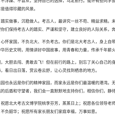
，不浮躁、不盲从，坚持自己的选择，笃定前行。或许有些同学
将是值得珍藏的风景。
，踏实做事，沉稳做人。考古人，最讲究一丝不苟、精益求精。
望你们保持考古人的踏实、严谨和坚守，建立良好的人际关系，
，心怀家国，不负北大、不负考古。你们是北大考古人，身上自
中华历史文明，用情讲好中国故事，用青春和力量，传承千年薪
们，大胆去闯、勇敢去飞！但在前行的路上，别忘了关心自己的
海，看日出日落，赏云卷云舒，让心灵找到栖息的地方。
燕园也永远是你们的精神家园，而家永远是你们最温暖的港湾。
强的后盾和守望者，我们会一直默默地支持你们，相信你们，静
，祝愿北大考古文博学院桃李芬芳，蒸蒸日上；祝愿各位领导老
，不负韶华；祝愿所有家长朋友们家庭幸福，万事如意。