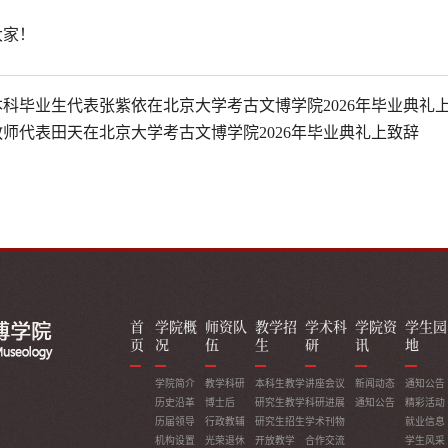
大家！
本科毕业生代表张紫依在北京大学考古文博学院2026年毕业典礼
教师代表田天在北京大学考古文博学院2026年毕业典礼上致辞
首
学院概
师资队
教学招
学术科
学院资
学生园
页
况
伍
生
研
讯
地
学院简介
教学科研
本科生教学
讲座会议
新闻动态
通知公告
历史沿革
博士后
研究生教学
科研进展
通知公告
精彩活动
历届领导
行政教辅
研究生招生
学术刊物
就业信息
机构设置
光荣退休
开放教学
合作交流
学生风采