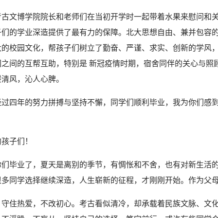
考古文博学院院长和老师们在当初开学时一起带着水果来慰问和
子们的学业深造提供了最有力的保障。北大思想自由、兼并包容
大的校园文化，帮孩子们树立了勤奋、严谨、求实、创新的学风
们之间的互帮互助，特别是 新冠疫情时期，宿舍同伴的关心与照
缕清风，沁人心脾。
经过四年的努力拼搏与坚持不懈，同学们顺利毕业，我为你们感
。
的孩子们！
你们毕业了，夏天是离别的季节，有惆怅和不舍，也有对新生活
很多同学选择继续深造，人生崭新的征程，才刚刚开始。作为父
，守住热爱，不改初心。考古看似清冷，却承载着民族文脉、文