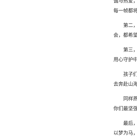
诚与热爱
每一帧都
第二
会，都希
第三
用心守护
孩子
去奔赴山
同样
你们最坚
最后
以梦为马