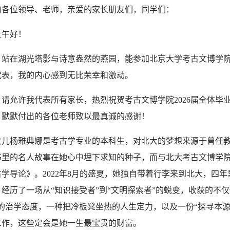
的各位领导、老师，亲爱的家长朋友们，同学们
：
上午好！
，站在湖光塔影与诗意盎然的燕园，能参加北京大学考古文博学
代表，我的内心感到无比荣幸和激动。
，请允许我代表所有家长，热烈祝贺考古文博学院2026届全体毕
、默默付出的各位老师致以最真诚的感谢！
女儿杨雅典娜是考古学专业的本科生，对北大的梦想来源于曾任
书里的名人故事在她心中埋下求知的种子，而与北大考古文博学
学导论》。2022年8月的盛夏，她独自带着行李来到北大，四
经历了一场从“知识接受者”到“文明探索者”的蜕变，收获的不
”的治学态度，一种把冷板凳坐热的人生定力，以及一份“探寻本
工作，这些定会是她一生最宝贵的财富。