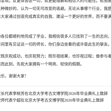
的呈现。反复体会这一切，就更能理解和相信人的可能性。松弛
某种微妙的、认为一切无可改变的逃避。无论从事哪个行业，我
愿大家通过创造完成真实的自我、建设一个更好的世界，而不要
的各位都顺利地完成了学业，我相信很多人已找到了一生的志向
房间里有见证这一切的师长，你们身边坐着的或许是此生的挚友
家既庆祝成功，也庆祝努力；既珍视结果，也珍视过程；做参与
然而此刻，先祝大家拥有一个明亮、轻快的假期。
快乐，谢谢大家！
家长代表李桃芳在北京大学考古文博学院2026年毕业典礼上致辞
教师代表宁超在北京大学考古文博学院2026年毕业典礼上致辞