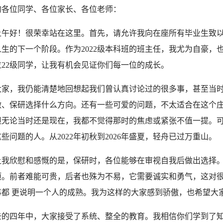
的各位同学、各位家长、各位老师：
上午好！很荣幸站在这里。首先，请允许我向在座所有毕业生致
生的下一个阶段。作为2022级本科班的班主任，我尤为自豪，
位22级同学，让我有机会见证你们每一位的成长。
大家，我仍能清楚地回想起我们曾认真讨论过的很多事，甚至当
做、保研选择什么方向。还有一些可爱的问题，不太适合在这个
但无论当时还是现在，我都不觉得那时的焦虑或紧张不值一提。
些问题的人。从2022年初秋到2026年盛夏，轻舟已过万重山。
让我欣慰和感慨的是，保研时，各位能够在审视自我后做出选择
项。前者难能可贵，后者也殊为不易，它需要诚实和勇气，这对
事都 更说明一个人的成熟。我为这样的大家感到骄傲，也希望大
去的四年中，大家接受了系统、整全的教育。我相信你们学到了