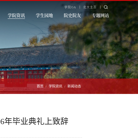
学院OA
北大主页
学院资讯
学生园地
院史院友
专题网站
首页
学院资讯
新闻动态
/
/
26年毕业典礼上致辞