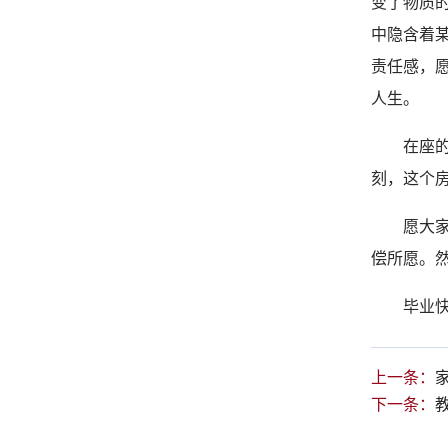
变了物质
中隐含着
责任感，
人生。
在座
刻，这个
愿大
偿所愿。
毕业
上一条：
下一条：