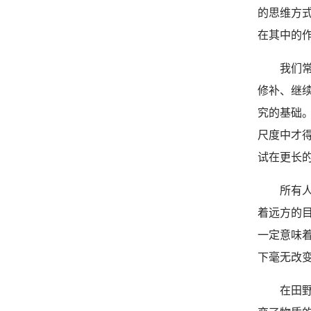
的思维方
在其中的
我们
修补、继
究的基础
尺度中才
试在更长
所有
着远方的
一定意味
下毫无改
在田