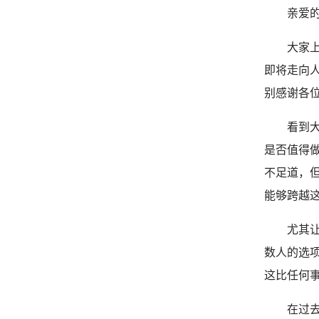
亲爱
大家
即将走向人
别感谢各
看到
是否值得
不足道，
能够跨越这
尤其
数人的选
这比任何
在过