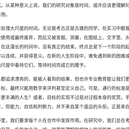
式。从某种意义上说，我们的研究对象是时间，或许应该更理解
作用。
常处理大尺度的时间。无论是考古还是古建的同学，在实习中都
续使用或最终废弃，而后又被发掘、测量，在图纸上、文字里、
。在这漫长的时间中，没有真正的结束，终点总是下一个阶段的
得以连续、并获得意义。在新的人生阶段中，难免遇到新的困难
的尺度中看待它们，等待时间完成它的赠予。
人都追求漂亮的、能被人看到的结果，但也许专业教育能让我们
目标，最终只能用数字来评判甚至定义自己。可是，通行的标准
着更丰满的人生？或者，目标的实现不过是对过程本身的奖赏。
变，但能力、自信和判断力，并不来自某个遥远的头衔，正是来
野里，我们要求每个人在合作中发挥作用。在研究中，我们总在