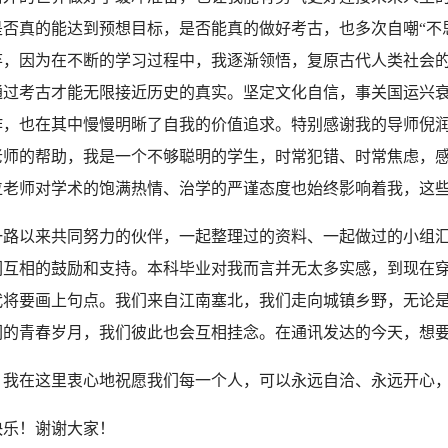
是否真的能达到预想目标，是否能真的做好考古，也多次自嘲“不
弃，因为在不断的学习过程中，我逐渐领悟，复原古代人类社会
通过考古才能无限接近历史的真实。坚定文化自信，事关国运兴
作，也在其中慢慢明晰了自我的价值追求。特别感谢我的导师倪
老师的帮助，我是一个不够聪明的学生，时常犯错、时常焦虑，
位老师对学术的饱满热情、治学的严谨态度也始终影响着我，这
一路以来共同努力的伙伴，一起整理过的资料、一起做过的小组
们互相的鼓励和支持。本科毕业对我而言并无太多实感，到现在
代将要画上句点。我们来自江南塞北，我们走向城镇乡野，无论
们的青春岁月，我们彼此也会互相挂念。在通讯发达的今天，想
，我在这里衷心地祝愿我们每一个人，可以永远自洽、永远开心
快乐！谢谢大家！