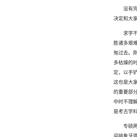
没有
决定和大
求学
胜诸多艰
匆过去。
多枯燥的
定，以手
这也是大
的重要部
中时不理
是考古学
专硕
迎接象牙