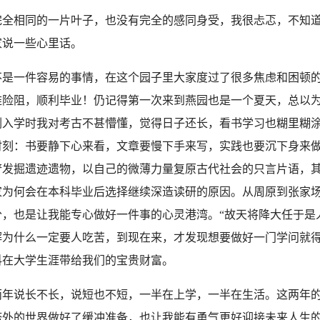
完全相同的一片叶子，也没有完全的感同身受，我很忐忑，不知
家说一些心里话。
不是一件容易的事情，在这个园子里大家度过了很多焦虑和困顿
难险阻，顺利毕业！仍记得第一次来到燕园也是一个夏天，总以
刚入学时我对考古不甚懵懂，觉得日子还长，看书学习也糊里糊
时刻：书要静下心来看，文章要慢下手来写，实践也要沉下身来
铲发掘遗迹遗物，以自己的微薄力量复原古代社会的只言片语，
家为何会在本科毕业后选择继续深造读研的原因。从周原到张家
分，也是让我能专心做好一件事的心灵港湾。“故天将降大任于是
解为什么一定要人吃苦，到现在来，才发现想要做好一门学问就
科在大学生涯带给我们的宝贵财富。
两年说长不长，说短也不短，一半在上学，一半在生活。这两年
塔外的世界做好了缓冲准备，也让我能有勇气更好迎接未来人生