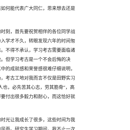
道如何能代表广大同仁，思来想去还是
的时刻，首先要祝贺相伴的各位同学战
为入学才不久，转眼发现六年的时间匆
涂。不得不承认，学习考古需要面临诸
做。但学习考古是一个不会后悔的决
其中的成就感和荣誉感很难仔细说明，
场，考古工地对我而言不仅是田野实习
人也，必先苦其心志，劳其筋骨“，高
得要付出很多毅力和耐心，而这恰好就
的时光让我成长了很多，这些时间为我
的风雨。研究生学习期间，我不止一次