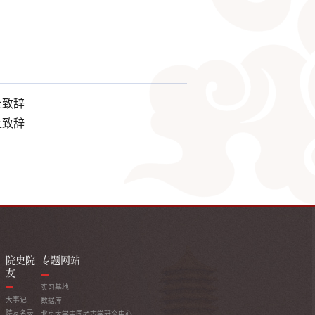
上致辞
上致辞
院史院
专题网站
友
实习基地
大事记
数据库
院友名录
北京大学中国考古学研究中心