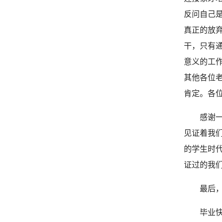
反问自己
真正的放
干，只有
意义的工
其他各位
肯定。各
感谢
见证着我
的学生时
证过的我
最后
毕业