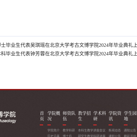
博士毕业生代表吴琪瑶在北京大学考古文博学院2024年毕业典礼
本科毕业生代表钟芳蓉在北京大学考古文博学院2024年毕业典礼
首
学院概
师资队
教学招
学术科
学院资
学生园
页
况
伍
生
研
讯
地
学院简介
教学科研
本科生教学
讲座会议
新闻动态
通知公告
历史沿革
博士后
研究生教学
科研进展
通知公告
精彩活动