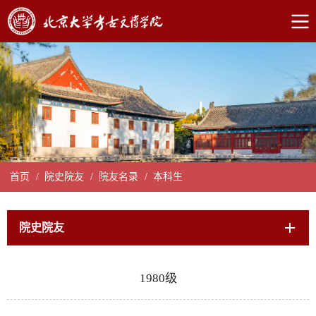
首页
/
院史院友
/
院友名录
/
本科生
院史院友
1980级