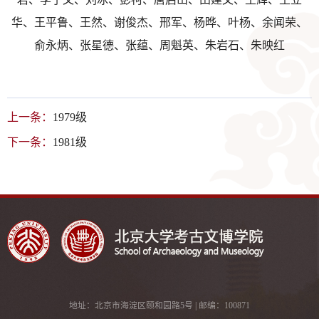
华、
王平鲁、
王然、谢俊杰、
邢军、
杨晔、
叶杨、
余闻荣、
俞永炳、
张星德、
张蕴、
周魁英、
朱岩石、
朱映红
上一条：
1979级
下一条：
1981级
地址：北京市海淀区颐和园路5号 | 邮编：100871