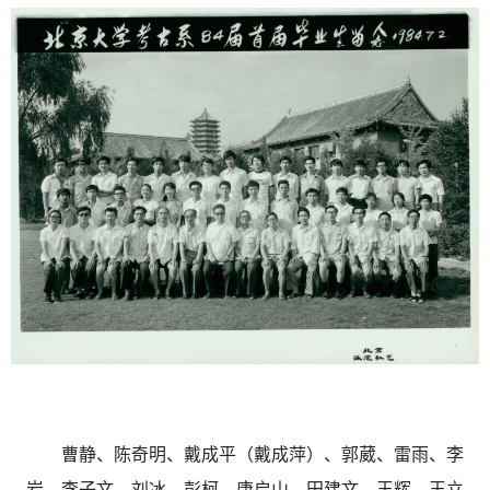
曹静、
陈奇明、
戴成平（戴成萍）、
郭葳、
雷雨、
李
岩、
李子文、
刘冰、
彭柯、
唐启山、
田建文、
王辉、
王立