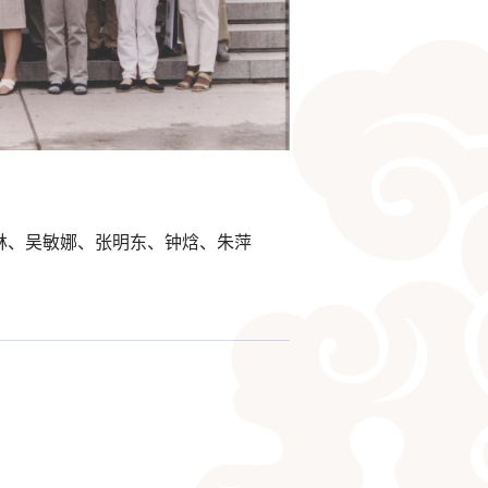
林、
吴敏娜、
张明东、
钟焓、朱萍