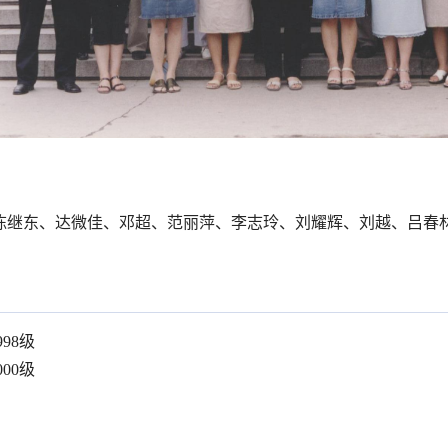
陈继东、
达微佳、
邓超、
范丽萍、
李志玲、
刘耀辉、
刘越、
吕春
998级
000级