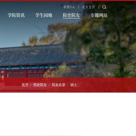
学院OA
北大主页
学院资讯
学生园地
院史院友
专题网站
首页
院史院友
院友名录
硕士...
/
/
/