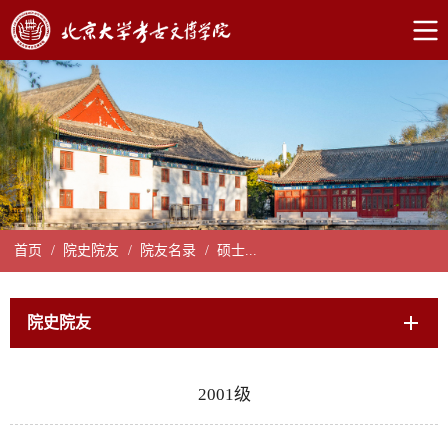
首页
/
院史院友
/
院友名录
/
硕士...
院史院友
2001级