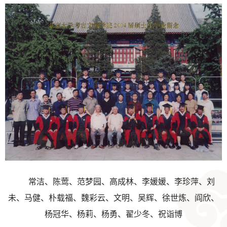
常洁、陈莺、范梦园、高成林、李媛媛、李珍萍、刘
未、马健、朴载福、魏彩云、文明、吴辉、徐世炼、阎欣、
杨冠华、杨莉、杨勇、翟少冬、祝诣博