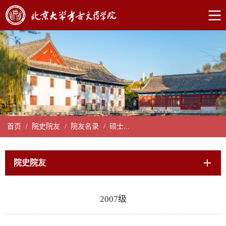
首页
/
院史院友
/
院友名录
/
硕士...
院史院友
2007级