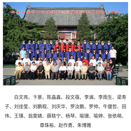
白文亮、卞景、陈晶鑫、
段文蓓、
李澜、李雨生、
梁寿
子、
刘佳莹、刘鹏程、刘庆华、罗汝鹏、罗帅、牛健哲、田
伟、王璞、翁雯婧、薛轶宁、杨琴、喻珊、喻婷、张依萌、
章珠裕、赵作勇、朱博雅