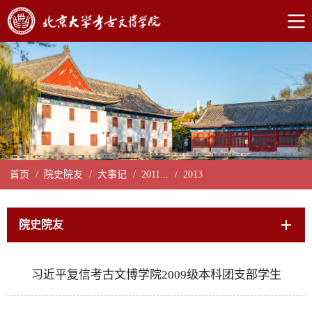
首页
/
院史院友
/
大事记
/
2011...
/
2013
院史院友
习近平复信考古文博学院2009级本科团支部学生