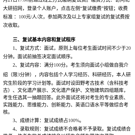
大研招网，登录个人账户，点击左侧“复试缴费”按钮；收费
标准 ：
100
元
/
人
/
次，参加两次及以上专家组复试的复试费按
次收取。
三、复试基本内容和复试程序
1
、复试方式：面试，原则上每位考生面试时间不少于
20
分钟。面试前抽签决定面试顺序。
2
、复试内容：满分
100
分。考生须向面试小组做自我介
绍（限
3
分钟），内容包括个人学习经历、科研经历，本人研
究生阶段的学习计划等。面试时设田野考古技术（含科技考
古）、文化遗产展示、文化遗产保护、文物建筑四组题库，
考生任选其一抽题回答。此外面试还将对考生的专业素质、
实践能力、思维能力、创新能力、英语口语水平等做综合考
核。
3
、成绩计算：复试成绩占
100%
。
4
、录取规则：复试成绩不合格者不予录取。复试成绩合