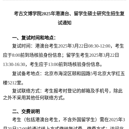
考古文博学院
2025
年港澳台、留学生硕士研究生招生复
试通知
一、复试时间和地点：
复试时间：港澳台考生
2025
年
3
月
22
日
08:30-12:00
，考生
应于
8:00
前到场核验身份信息；留学生考生
2025
年
3
月
22
日
13:30-16:30
，考生应于
13:00
前到场核验身份信息。
复试备考地点：北京市海淀区颐和园路
5
号北京大学红五
楼
5212
室。
复试联络方式：考生报考时登记的邮箱及手机号，除此
之外不采用其他任何联络方式。
二、交费说明
考生（包括港澳台考生，不含外国留学生）需在
2025
年
3
月
21
日
17:00
前通过线上方式缴纳复试费。缴费方式：访问北