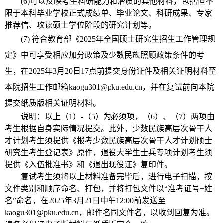
(6)可以反映考生科研能力和潜质的其他材料，包括但不
限于本科毕业学校正式成绩单、毕业论文、科研成果、专家
推荐信、攻读硕士学位阶段的研究计划等。
(7)
符合教育部《2025年全国硕士研究生招生工作管理规
定》中可享受相应加分政策及少数民族照顾政策条件的考
生，在2025年3月20日17点前提交身份证件及相关证明材料至
本院招生工作邮箱kaogu301@pku.edu.cn，并在复试前向本院
提交纸质版相关证明材料。
说明：以上（1）-（5）为必须项，（6）、（7）两项由
考生根据自身实际情况提交。此外，少数民族高层次骨干人
才计划考生须提供《报考少数民族高层次骨干人才计划硕士
研究生考生登记表》原件，退役大学生士兵专项计划考生须
提供《入伍批准书》和《退出现役证》复印件。
复试考生须将以上材料准备完毕后，进行电子扫描，按
文件类别和顺序命名、打包，并将打包文件以“准考证号+姓
名”命名，在2025年3月21日中午12:00前发送至
kaogu301@pku.edu.cn，邮件名同文件名，以收到回复为准。