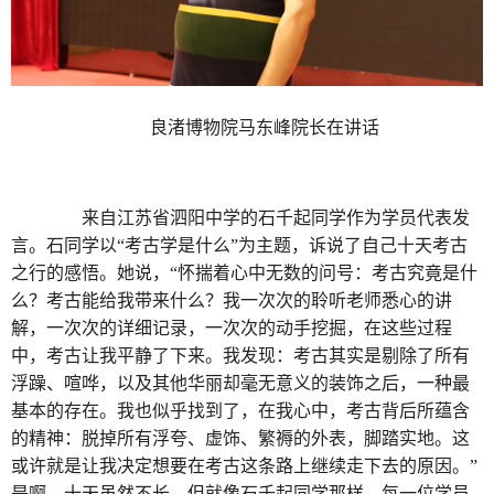
良渚博物院马东峰院长在讲话
来自江苏省泗阳中学的石千起同学作为学员代表发
言。石同学以“考古学是什么”为主题，诉说了自己十天考古
之行的感悟。她说，“怀揣着心中无数的问号：考古究竟是什
么？考古能给我带来什么？我一次次的聆听老师悉心的讲
解，一次次的详细记录，一次次的动手挖掘，在这些过程
中，考古让我平静了下来。我发现：考古其实是剔除了所有
浮躁、喧哗，以及其他华丽却毫无意义的装饰之后，一种最
基本的存在。我也似乎找到了，在我心中，考古背后所蕴含
的精神：脱掉所有浮夸、虚饰、繁褥的外表，脚踏实地。这
或许就是让我决定想要在考古这条路上继续走下去的原因。”
是啊，十天虽然不长，但就像石千起同学那样，每一位学员