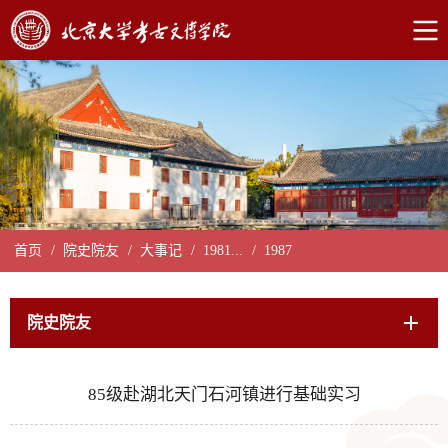
首页
/
院史院友
/
大事记
/
1981...
/
1987
院史院友
85级赴湖北天门石河镇进行基础实习