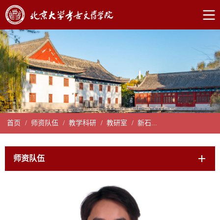
首页
/
师资队伍
/
教学科研
/
教研室
/
新石...
师资队伍