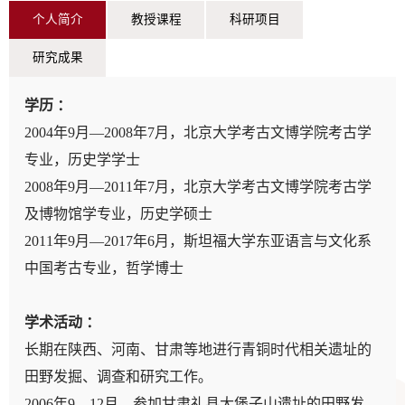
个人简介
教授课程
科研项目
研究成果
学历 ：
2004年9月—2008年7月，北京大学考古文博学院考古学
专业，历史学学士
2008年9月—2011年7月，北京大学考古文博学院考古学
国家社科基金项目《关中地区两周时期都邑背景中的制
及博物馆学专业，历史学硕士
骨手工业研究》(批准号：18CKG008)。
2011年9月—2017年6月，斯坦福大学东亚语言与文化系
中国考古专业，哲学博士
《田野考古实习》
《考古学通论》
学术活动 ：
《中国考古学》
（中一）
长期在陕西、河南、甘肃等地进行青铜时代相关遗址的
《夏商周考古研究》
（下）
田野发掘、调查和研究工作｡
《三星堆与川蜀历史文化》
2006年9—12月，参加甘肃礼县大堡子山遗址的田野发