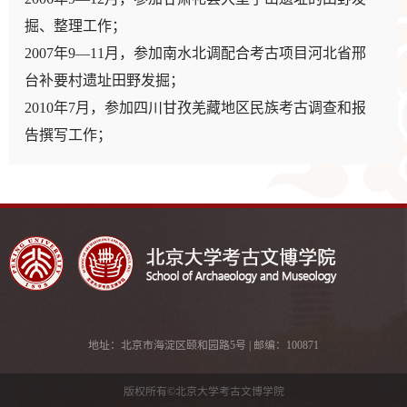
掘、整理工作；
2007年9—11月，参加南水北调配合考古项目河北省邢
台补要村遗址田野发掘；
2010年7月，参加四川甘孜羌藏地区民族考古调查和报
告撰写工作；
2014—2015年，主持陕西周原云塘制骨作坊的发掘、整
理和研究工作；
赵昊：《少陵原墓地的墓向“同轴对立”现象》，《文
2017—2018年，主持河南荥阳官庄铸铜作坊遗址的考古
博》2010年5期。
调查、发掘和研究工作；
刘莉、陈星灿、
赵昊
：《河南孟津寨根、班沟出土裴李
2018—2020年，与陕西省文物考古研究合作开展咸阳仓
岗晚期石磨盘功能分析》，《中原文物》2013年5期。
张战国制角作坊研究项目；
刘莉、王佳静、陈星灿、李永强、
赵昊
：《仰韶文化大
2019—2021年，与河南省文物考古研究院合作开展对郑
房子与宴饮传统:河南偃师灰嘴遗址F1地面和陶器残留
地址：北京市海淀区颐和园路5号 | 邮编：100871
韩故城东周作坊研究项目。
物分析》，《中原文物》2018年1期。
刘莉、王佳静、
赵昊
、邵晶、邸楠、冯索菲：《陕西蓝
版权所有©北京大学考古文博学院