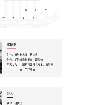
I
J
K
L
M
W
X
Y
Z
邓振华
职称：
长聘副教授、研究员
职务：
学院党委副书记、副院长
研究方向：
中国新石器时代考古、植物考
古、田野考古
田天
职称：
研究员