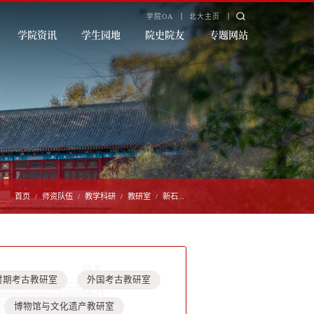
学院OA
北大主页
学院资讯
学生园地
院史院友
专题网站
首页
师资队伍
教学科研
教研室
新石...
/
/
/
/
时期考古教研室
外国考古教研室
博物馆与文化遗产教研室