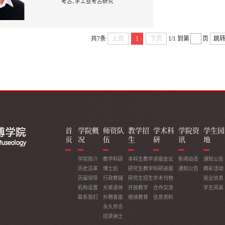
考古､手工业考古研究
共7条
上页
1
下页
1/1
到第
页
跳
首
学院概
师资队
教学招
学术科
学院资
学生园
页
况
伍
生
研
讯
地
学院简介
教学科研
本科生教学
讲座会议
新闻动态
通知公告
历史沿革
博士后
研究生教学
科研进展
通知公告
精彩活动
历届领导
行政教辅
研究生招生
学术刊物
就业信息
机构设置
光荣退休
开放教学
合作交流
学生风采
联系我们
外聘客座
继续教育
信息资料
永久怀念
招贤纳士