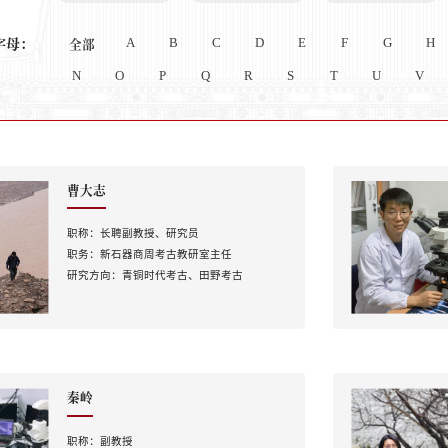
字母：
全部
A
B
C
D
E
F
G
H
N
O
P
Q
R
S
T
U
V
曹大志
职称：
长聘副教授、研究员
职务：
新石器商周考古教研室主任
研究方向：
青铜时代考古、田野考古
秦岭
职称：
副教授