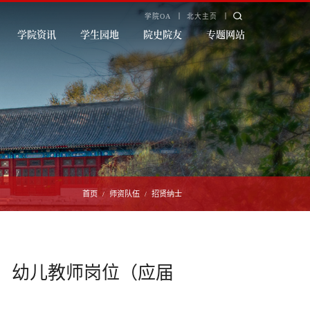
学院OA
北大主页
学院资讯
学生园地
院史院友
专题网站
首页
师资队伍
招贤纳士
/
/
术、幼儿教师岗位（应届