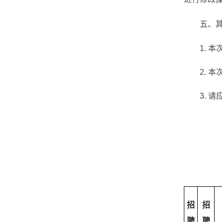
五、
1.
本
2.
本
3.
请
招
招
聘
聘