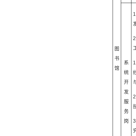
1
2
图
书
系
1
馆
统
开
发
2
服
务
岗
3