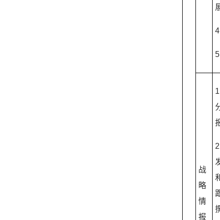
4
5
1
2
战
略
情
报