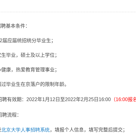
招聘基本条件：
22
届应届统招统分毕业生；
究生毕业，硕士及以上学位；
心健康，热爱教育管理事业；
超过毕业生在京落户的限制年龄。
招聘有效期：
2022
年
1
月
12
日至
2022
年
2
月
25
日
16:00
（
16:00
报
招聘流程：
录
北京大学人事招聘系统
，填报个人信息，填写完整后提交；