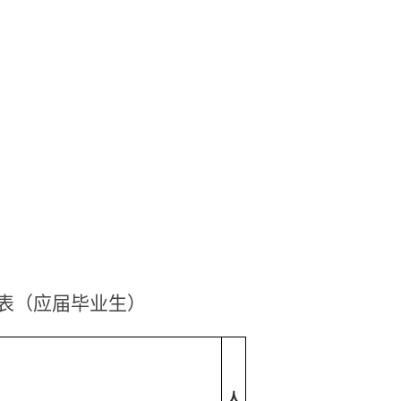
表（应届毕业生）
人