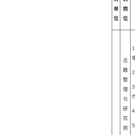
单
岗
位
位
1
古
籍
2
整
3
理
与
研
4
究
5
岗