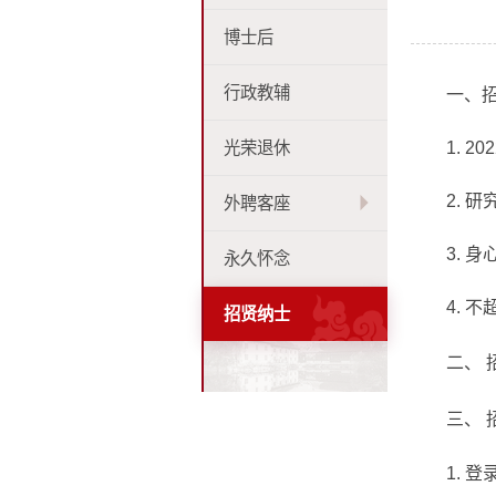
博士后
行政教辅
一、
光荣退休
1. 20
2.
研
外聘客座
3.
身
永久怀念
4.
不
招贤纳士
二、
三、
1.
登