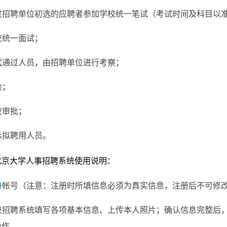
过招聘单位初选的应聘者参加学校统一笔试（考试时间及科目以
校统一面试；
试通过人员，由招聘单位进行考察；
检；
校审批；
示拟聘用人员。
北京大学人事招聘系统使用说明：
册
帐号（注意：注册时所填信息必须为真实信息，注册后不可修
录招聘系统填写各项基本信息、上传本人照片；确认信息完整后
操作。