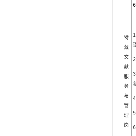
6
1
特
藏
文
2
献
3
服
务
与
4
管
5
理
岗
6