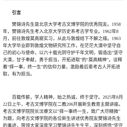
引言
樊锦诗先生是北京大学考古文博学院的优秀院友。1958
年，樊锦诗先生考入北京大学历史系考古学专业。1962年8
月，前往敦煌莫高窟实习，从此与敦煌结下不解之缘。1963
年大学毕业即到敦煌文物研究所工作，在茫茫大漠中坚守自
己的初心与使命，以六十载光阴守护千年文明，锻造出“坚守
大漠，甘于奉献，勇于担当，开拓进取”的“莫高精神”，诠释
着“择一事，终一生”的信仰力量，激励着后辈考古人开拓进
取，有为担当。
百载传薪，学人精神，始之热诚，终于坚守。2025年8月
22日上午，考古文博学院在二教206开展新生教育主题讲座。
考古文博学院院长沈睿文以“择一事终一生，致广大尽精微”
为题，向考古文博学院的各位新生讲述优秀院友樊锦诗先生
的事迹，带领大家深度学习樊锦诗先生生平，深刻感悟“坚守