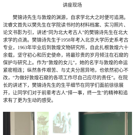
讲座现场
樊锦诗先生与敦煌的渊源，自求学北大之时便可追溯。
沈睿文首先以樊先生在学院读书时的材料档案、实习照片、
论文书影为引，讲述“同为北大考古人”的樊锦诗先生在北大
求学的点滴。樊锦诗先生于1958年考入北京大学历史系考古
专业，1963年毕业后到敦煌文物研究所，自此扎根敦煌六十
余载，坚守初心和历史使命，将最珍贵的岁月倾注在石窟的
保护与研究上。作为“敦煌的女儿”，她的名字与敦煌的命运
紧密相连；纵然条件艰苦、与丈夫分居异地，也依然初心不
改，“为做好敦煌石窟的各项工作尽自己应尽的责任”。在院
长的讲述下，樊锦诗先生的生平细节在同学们面前徐徐展
开，让同学们对于前辈考古人“择一事，终一生”的精神和追
求有了更为生动的感受。