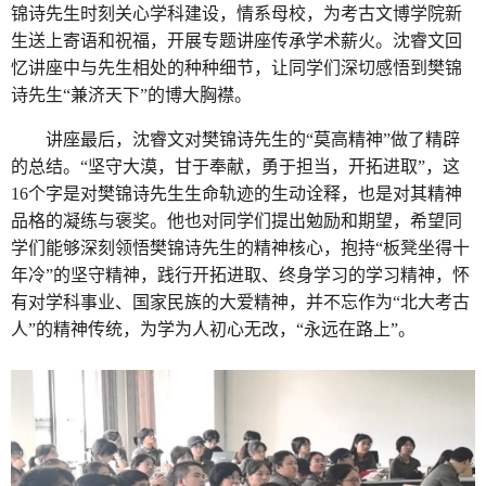
锦诗先生时刻关心学科建设，情系母校，为考古文博学院新
生送上寄语和祝福，开展专题讲座传承学术薪火。沈睿文回
忆讲座中与先生相处的种种细节，让同学们深切感悟到樊锦
诗先生“兼济天下”的博大胸襟。
讲座最后，沈睿文对樊锦诗先生的“莫高精神”做了精辟
的总结。“坚守大漠，甘于奉献，勇于担当，开拓进取”，这
16个字是对樊锦诗先生生命轨迹的生动诠释，也是对其精神
品格的凝练与褒奖。他也对同学们提出勉励和期望，希望同
学们能够深刻领悟樊锦诗先生的精神核心，抱持“板凳坐得十
年冷”的坚守精神，践行开拓进取、终身学习的学习精神，怀
有对学科事业、国家民族的大爱精神，并不忘作为“北大考古
人”的精神传统，为学为人初心无改，“永远在路上”。