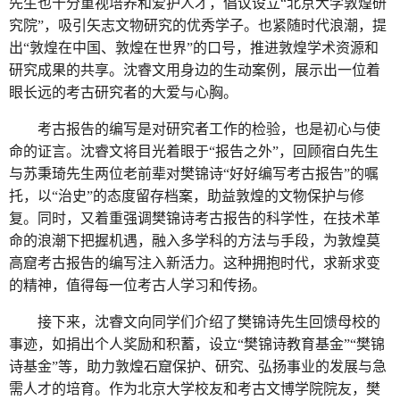
先生也十分重视培养和爱护人才，倡议设立“北京大学敦煌研
究院”，吸引矢志文物研究的优秀学子。也紧随时代浪潮，提
出“敦煌在中国、敦煌在世界”的口号，推进敦煌学术资源和
研究成果的共享。沈睿文用身边的生动案例，展示出一位着
眼长远的考古研究者的大爱与心胸。
考古报告的编写是对研究者工作的检验，也是初心与使
命的证言。沈睿文将目光着眼于“报告之外”，回顾宿白先生
与苏秉琦先生两位老前辈对樊锦诗“好好编写考古报告”的嘱
托，以“治史”的态度留存档案，助益敦煌的文物保护与修
复。同时，又着重强调樊锦诗考古报告的科学性，在技术革
命的浪潮下把握机遇，融入多学科的方法与手段，为敦煌莫
高窟考古报告的编写注入新活力。这种拥抱时代，求新求变
的精神，值得每一位考古人学习和传扬。
接下来，沈睿文向同学们介绍了樊锦诗先生回馈母校的
事迹，如捐出个人奖励和积蓄，设立“樊锦诗教育基金”“樊锦
诗基金”等，助力敦煌石窟保护、研究、弘扬事业的发展与急
需人才的培育。作为北京大学校友和考古文博学院院友，樊