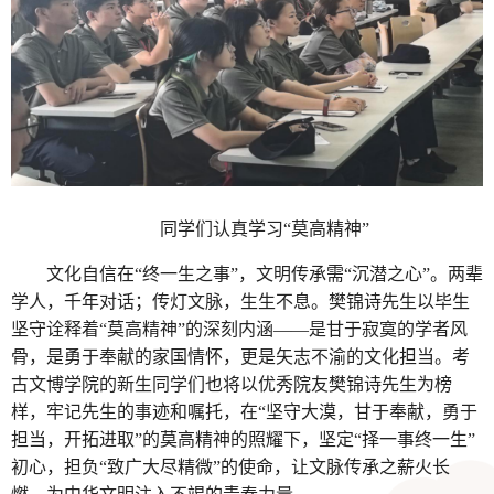
同学们认真学习“莫高精神”
文化自信在“终一生之事”，文明传承需“沉潜之心”。两辈
学人，千年对话；传灯文脉，生生不息。樊锦诗先生以毕生
坚守诠释着“莫高精神”的深刻内涵——是甘于寂寞的学者风
骨，是勇于奉献的家国情怀，更是矢志不渝的文化担当。考
古文博学院的新生同学们也将以优秀院友樊锦诗先生为榜
样，牢记先生的事迹和嘱托，在“坚守大漠，甘于奉献，勇于
担当，开拓进取”的莫高精神的照耀下，坚定“择一事终一生”
初心，担负“致广大尽精微”的使命，让文脉传承之薪火长