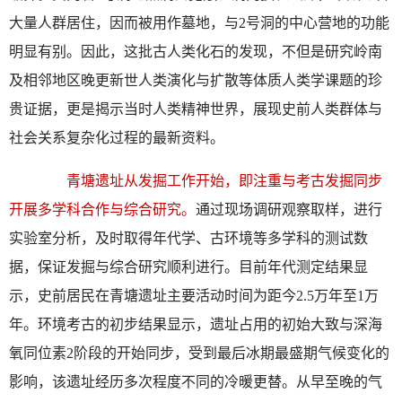
大量人群居住，因而被用作墓地，与2号洞的中心营地的功能
明显有别。因此，这批古人类化石的发现，不但是研究岭南
及相邻地区晚更新世人类演化与扩散等体质人类学课题的珍
贵证据，更是揭示当时人类精神世界，展现史前人类群体与
社会关系复杂化过程的最新资料。
青塘遗址从发掘工作开始，即注重与考古发掘同步
开展多学科合作与综合研究。
通过现场调研观察取样，进行
实验室分析，及时取得年代学、古环境等多学科的测试数
据，保证发掘与综合研究顺利进行。目前年代测定结果显
示，史前居民在青塘遗址主要活动时间为距今2.5万年至1万
年。环境考古的初步结果显示，遗址占用的初始大致与深海
氧同位素2阶段的开始同步，受到最后冰期最盛期气候变化的
影响，该遗址经历多次程度不同的冷暖更替。从早至晚的气