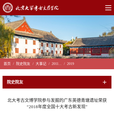
首页
/
院史院友
/
大事记
/
2011...
/
2019
院史院友
北大考古文博学院参与发掘的广东英德青塘遗址荣获
“2018年度全国十大考古新发现”