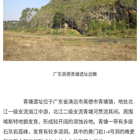
广东英德青塘遗址远瞰
青塘遗址位于广东省清远市英德市青塘镇，地处北
江一级支流滃江中游，北江二级支流青塘河贯流其间。周围
喀斯特地貌发育，形成较开阔的溶蚀谷地。青塘一带有多座
石灰岩孤峰，发育有较多溶洞。其中的黄门岩1-4号洞的晚更