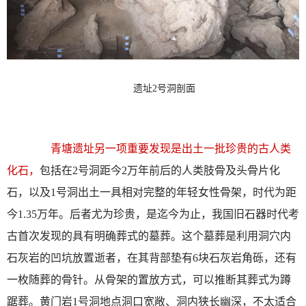
遗址2号洞剖面
青塘遗址另一项重要发现是出土一批珍贵的古人类
化石，
包括在2号洞距今2万年前后的人类肢骨及头骨片化
石，以及1号洞出土一具相对完整的年轻女性骨架，时代为距
今1.35万年。后者尤为珍贵，是迄今为止，我国旧石器时代考
古首次发现的具有明确葬式的墓葬。这个墓葬是利用洞穴内
石灰岩的凹坑放置逝者，在其背部垫有6块石灰岩角砾，还有
一枚随葬的骨针。从骨架的置放方式，可以推断其葬式为蹲
踞葬。黄门岩1号洞地点洞口宽敞、洞内狭长幽深，不太适合