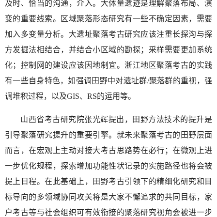
及时、恰当的沟通，介入。大体量遗迹是理解聚落布局、演
变的重要线索。区域聚落形态研究有一些不确定因素，需要
加入多变量分析。大遗址聚落考古研究应该注重长探沟与探
方发掘法相结合，并结合小区域的勘探；采样需要更加系统
化；控制网的建设应该因地制宜。浙江地区聚落考古的实践
有一些自身特色，如强调田野中对遗址群/聚落群的重视，强
调堆积过程，以及GIS、RS的运用等。
山西省考古研究院张光辉提出，田野方法技术的提升是
引导聚落研究提升的重要引擎。就未来聚落考古的田野层面
而言，在宏观上主动对接大考古思路势在必行；在微观上进
一步优化规程，探索增加功能性状记录的实施路径也将会被
提上日程。在此基础上，田野考古引领下的精细化研究和目
标导向的多领域协同攻关将是大家不懈追求的共同目标，家
户考古等与社会组织可有效衔接的聚落研究视角会被进一步