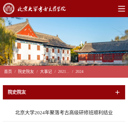
首页
/
院史院友
/
大事记
/
2021...
/
2024
院史院友
北京大学2024年聚落考古高级研修班顺利结业