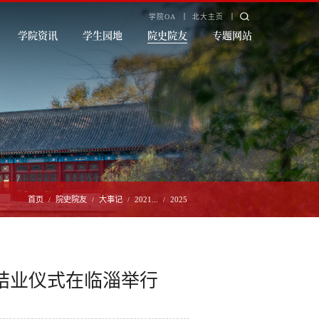
学院OA
北大主页
学院资讯
学生园地
院史院友
专题网站
首页
院史院友
大事记
2021...
2025
/
/
/
/
班结业仪式在临淄举行