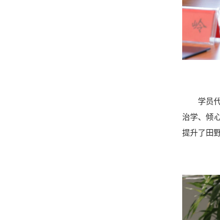
学员
治学、倾
提升了田