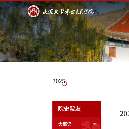
2025
院史院友
2
大事记