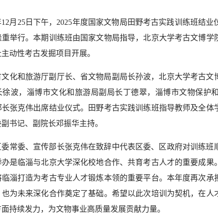
5年12月25日下午，2025年度国家文物局田野考古实践训练班
隆重举行。本期训练班由国家文物局指导，北京大学考古文博学
址主动性考古发掘项目开展。
省文化和旅游厅副厅长、省文物局副局长孙波，北京大学考古文
长徐波，淄博市文化和旅游局副局长丁德翠，淄博市文物保护
部长张克伟出席结业仪式。田野考古实践训练班指导教师及全体
委副书记、副院长邓振华主持。
区委常委、宣传部长张克伟在致辞中代表区委、区政府对训练班
举办是临淄与北京大学深化校地合作、共育考古人才的重要成果
将临淄打造为考古专业人才锻炼本领的重要平台。本年度再次承
，也为未来深化合作奠定了基础。希望以此次培训为契机，在人
方面持续发力，为文物事业高质量发展贡献力量。