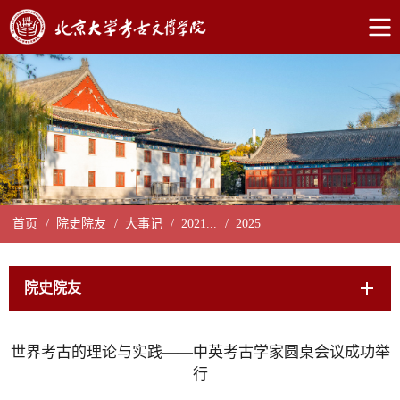
首页
/
院史院友
/
大事记
/
2021...
/
2025
院史院友
世界考古的理论与实践——中英考古学家圆桌会议成功举
行