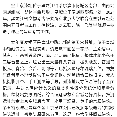
金上京遗址位于黑龙江省哈尔滨市阿城区南部，由南北
两城组成，整体呈曲尺形，皇城位于南城西部偏北处。2024
年，黑龙江省文物考古研究所和北京大学联合在皇城遗址范
围内开展考古工作，徐怡涛、刘云聪、骆一飞等学院师生参
与了遗址的建筑考古工作。
本年度发掘区是皇城中路北部的第五宫殿址，位于皇城
中轴线偏东。发掘表明，该建筑平面呈十字形，主殿居中，
其东、西两侧设朵殿，南、北两面出抱厦，整体建筑坐落于
三层台基之上。遗址出土大量檐头筒瓦、檐头板瓦、普通筒
板瓦、脊兽、套兽、鸱吻等，包括大量绿釉琉璃瓦件，为复
原建筑基本形制提供了重要证据。现场结合三维扫描、无人
机摄影测量、手工测量等手段，对遗址尺寸信息进行了全面
记录，并对具有统计意义的瓦类构件做分类统计和定量分
析，绘制出复原图纸。综合遗迹现象和宫城勘探资料，推测
遗址为金上京皇城后宫区一座用于观赏、休闲的宫殿建筑。
第五宫殿遗址是迄今金上京皇城范围已发掘等级最高的宫殿
建筑遗址，初步复原研究表明，这是一座大型楼阁式建筑，