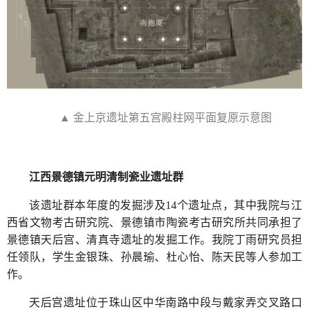
▲ 金上京遗址第五宫殿柱网平面复原示意图
江西景德镇元明清制瓷业遗址群
该遗址群本年度的发掘涉及14个遗址点，其中我院与江
西省文物考古研究院、景德镇市陶瓷考古研究所共同承担了
景德镇天后宫、清真寺遗址的发掘工作。我院丁雨研究员担
任领队，学生金银珠、孙晨瑜、杜心怡、陈天民等人参加工
作。
天后宫遗址位于珠山区中华南路中段与戴家弄交叉路口