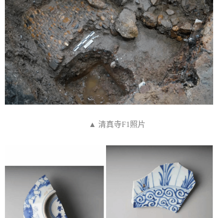
▲ 清真寺F1照片