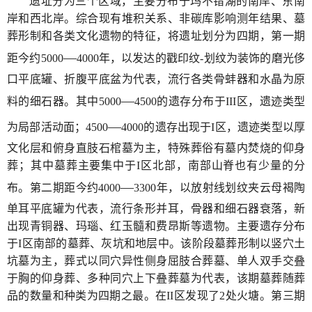
遗址分为三个区域，主要分布于玛不错湖的南岸、东南
岸和西北岸。综合现有堆积关系、非碳库影响测年结果、墓
葬形制和各类文化遗物的特征，将遗址划分为四期，第一期
—
距今约5000
4000年，以发达的戳印纹-划纹为装饰的磨光侈
口平底罐、折腹平底盆为代表，流行各类骨蚌器和水晶为原
—
料的细石器。其中5000
4500的遗存分布于III区，遗迹类型
—
为局部活动面；4500
4000的遗存出现于I区，遗迹类型以厚
文化层和俯身直肢石棺墓为主，特殊葬俗有墓内焚烧的仰身
葬；其中墓葬主要集中于I区北部，南部山脊也有少量的分
—
布。第二期距今约4000
3300年，以放射线划纹夹云母褐陶
单耳平底罐为代表，流行条形并耳，骨器和细石器衰落，新
出现青铜器、玛瑙、红玉髓和费昂斯等遗物。主要遗存分布
于I区南部的墓葬、灰坑和地层中。该阶段墓葬形制以竖穴土
坑墓为主，葬式以同穴异性侧身屈肢合葬墓、单人双手交叠
于胸的仰身葬、多种同穴上下叠葬墓为代表，该期墓葬随葬
品的数量和种类为四期之最。在II区发现了2处火塘。第三期