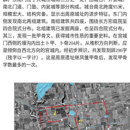
南北门道、门塾、内瓮城等部分构成。城台南北跨度95米，
规模宏大、结构完备，显示出周原城址的进步特征。东门内
侧发现南北两组建筑。南组建筑共四座，围绕长方形庭院呈
四合院式分布。北组建筑已发掘两座，也呈四合院式分布。
其三，发现一批甲骨文，获得城市性质的重要史料。在宫城
门西侧的壕沟内出土卜甲、卜骨204片。从堆积方向判断，应
是倾倒自西北方向的宫城内。经初步辨识，共发现刻辞296字
（残字以一字计）。这是周原遗址继凤雏甲骨后，发现甲骨
字数最多的一次。