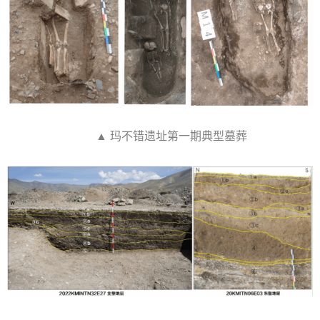
▲ 玛不错遗址第一期典型墓葬