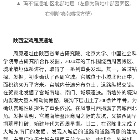
▲
玛不错遗址I区北部地层（左侧为阶地中部墓葬区，
右侧阶地南端探方壁）
陕西宝鸡周原遗址
周原遗址由陕西省考古研究院、北京大学、中国社会科
学院考古研究所合作发掘，2024年的工作围绕西周宫殿区、
城址墙垣体系进行，取得了一系列重要发现。其一，通过钻
探、发掘，初步确认了西周宫城。宫城位于小城北部正中，
面积约50万平方米。宫城内普遍分布夯土，道路纵横交错。
在贺家北发掘了宫城南墙、南门、城壕遗迹。南墙外的壕沟
内发现大量人和动物骨骼，壕沟下层出土了200余片甲骨，为
确认宫城性质提供了重要依据。在凤雏村西揭露了宫城西北
角。发掘表明，宫城南墙叠压商周之际的灰坑，又被西周早
期墓葬打破，始建年代为西周早期。其二，在召陈北完成了
大城东南门的发掘，发现入城后的道路和道路两侧的建筑
群。东南门位于大城东墙南三分之一处，由城台、外瓮城、