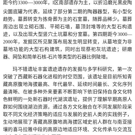
—
距今约3300
3000年，I区南部遗存为主，以折沿磨光黑皮陶
尖圜底罐为代表，延续了部分第二期的陶器器型，有小型化
趋势。墓葬转变为拣骨葬为主的石室墓，随葬品稀少。墓葬
周边出现立砌石围、平砌石墙，墓顶封堆等的大型石构遗
迹，以及出现大型竖穴土坑墓和分室墓。第四期距今3000—
2000年，发掘区所见聚落布局发生明显转变，从墓地变为非
墓地功能的大型石构建筑，同时出现祭祀灰坑遗迹；研磨
器、网坠和简单石核-石片等类型的石器比例陡增。
玛不错遗址丰富遗迹遗存的发掘与多学科研究，第一次
突破了西藏新石器化进程的时空范围，该遗址是目前所知青
藏高原腹地海拔最高、年代最早、延续时间最长、文化序列
最清晰、在被多种外来要素不断影响下依旧保持自身文化特
色鲜明的一处新石器时代湖滨遗址，提供了理解早期高原人
群如何围绕湖泊资源，通过各方文化融合在不同发展阶段采
取不同文化经济策略的适应与发展的史前人类的实践例子，
生动地展现了青藏高原腹地高海拔区域史前人群在与南亚接
壤的喜马拉雅中段的高原边地适应环境、文化传承与交流互