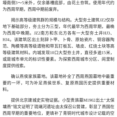
壕南侧3～5米外，仅余基槽底部，由花土夯筑。使用年代约
为西周早期，西周中期前废弃。
揭示高等级建筑群的规模与结构。大型夯土建筑JZ2仅存
地下基础部分，夯土分为三型，年代最早为西周早期，最晚
为西周中晚期。JZ2南方和东北方各有一大型夯土井HJ3、
HJ4。该建筑区出土刻辞卜甲、卜骨、原始瓷片、铜容器陶
范、陶模等高等级遗物和带瓦钉板瓦、墙皮、红烧土块等高
等级建筑材料。内城发现10口大型夯土井，直径多逾15米，
或是城市单元的标识性要素。为探索西周城市分区、闾里制
度提供线索。
确认燕侯家族墓地。该墓地补全了西周燕国墓地中最重
要的一环，可为补足燕侯世系、复原燕国历史提供重要材
料。
提供北京建城史实物证据。小型贵族墓M1902出土“太保
墉燕”铭文证明了琉璃河遗址由太保召公营建，彰显了燕国在
西周早期的重要地位，更填补了青铜时代城市设计记载的空