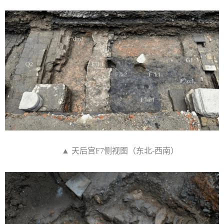
▲ 天后宫F7侧视图（东北-西南）