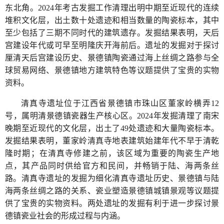
东北角。2024年考古发掘工作清理出明中期至近现代的连续
堆积文化层，出土数十处遗迹和相当数量的陶瓷标本，其中
至少包括了三期不同时代的建筑遗存。发掘结果表明，天后
宫建设年代或可早至明隆庆开海前后。遗址的发掘对于探讨
厘清天后宫建设历史、景德镇陶瓷通过海上丝绸之路参与全
球贸易网络、景德镇地方建筑特色等议题提供了宝贵的实物
资料。
清真寺遗址位于江西省景德镇市珠山区董家岭横弄12
号，属明清景德镇瓷器生产核心区。2024年发掘清理了南宋
晚期至近现代的文化层，出土了49处遗迹和大量陶瓷标本。
发掘结果表明，董家岭清真寺地表建筑始建年代不早于清乾
隆时期；在清真寺修建之前，该区域为重要的陶瓷生产地
点，其产品同时供给官方和民间，并畅销于陆、海两条丝
路。清真寺遗址的发掘为细化清真寺遗址历史、景德镇与陆
海两条丝绸之路的关系、瓷业塑造景德镇城镇景观等议题提
供了宝贵的实物资料。两处遗址的发掘有利于进一步探讨景
德镇瓷业社会的形成过程与内涵。