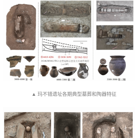
▲ 玛不错遗址各期典型墓葬和陶器特征