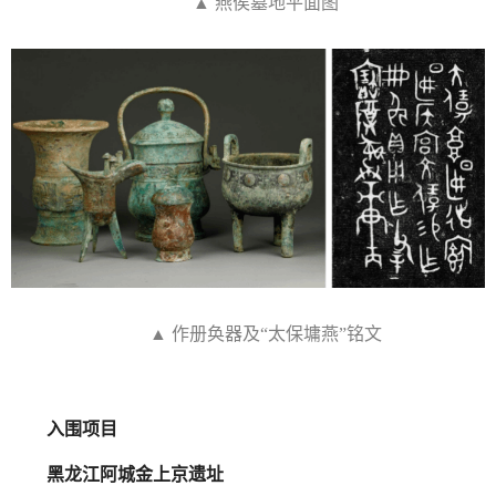
▲ 燕侯墓地平面图
▲ 作册奂器及“太保墉燕”铭文
入围项目
黑龙江阿城金上京遗址