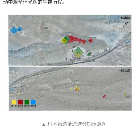
动中艰辛但光辉的生存历程。
▲ 玛不错遗址遗迹分期示意图