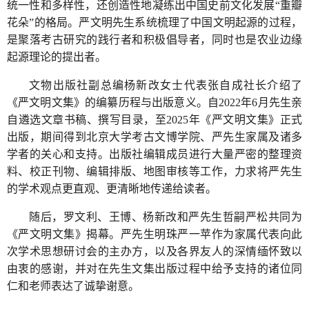
统一性和多样性，还创造性地凝练出中国史前文化发展“重瓣
花朵”的格局。严文明先生系统梳理了中国文明起源的过程，
是聚落考古研究的践行者和积极倡导者，同时也是农业边缘
起源理论的提出者。
文物出版社副总编杨新改女士代表张自成社长介绍了
《严文明文集》的编纂历程与出版意义。自2022年6月先生亲
自遴选文章书稿、撰写目录，至2025年《严文明文集》正式
出版，期间得到北京大学考古文博学院、严先生家属及诸多
学者的关心和支持。出版社编辑成员进行大量严密的整理资
料、校正刊物、编辑排版、地图审核等工作，力求将严先生
的学术观点更直观、更清晰地传递给读者。
随后，罗文利、王博、杨新改和严先生哲嗣严松共同为
《严文明文集》揭幕。严先生明珠严一苹作为家属代表向此
次学术思想研讨会的主办方，以及各界友人的深情缅怀致以
由衷的感谢，并对在先生文集出版过程中给予支持的诸位同
仁和老师表达了诚挚谢意。