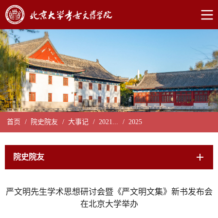
首页
/
院史院友
/
大事记
/
2021...
/
2025
院史院友
严文明先生学术思想研讨会暨《严文明文集》新书发布会
在北京大学举办