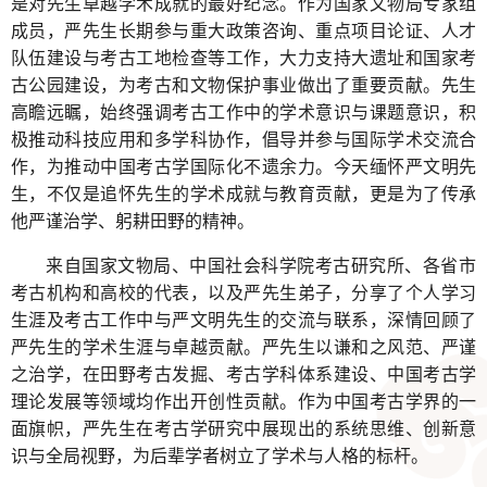
是对先生卓越学术成就的最好纪念。作为国家文物局专家组
成员，严先生长期参与重大政策咨询、重点项目论证、人才
队伍建设与考古工地检查等工作，大力支持大遗址和国家考
古公园建设，为考古和文物保护事业做出了重要贡献。先生
高瞻远瞩，始终强调考古工作中的学术意识与课题意识，积
极推动科技应用和多学科协作，倡导并参与国际学术交流合
作，为推动中国考古学国际化不遗余力。今天缅怀严文明先
生，不仅是追怀先生的学术成就与教育贡献，更是为了传承
他严谨治学、躬耕田野的精神。
来自国家文物局、中国社会科学院考古研究所、各省市
考古机构和高校的代表，以及严先生弟子，分享了个人学习
生涯及考古工作中与严文明先生的交流与联系，深情回顾了
严先生的学术生涯与卓越贡献。严先生以谦和之风范、严谨
之治学，在田野考古发掘、考古学科体系建设、中国考古学
理论发展等领域均作出开创性贡献。作为中国考古学界的一
面旗帜，严先生在考古学研究中展现出的系统思维、创新意
识与全局视野，为后辈学者树立了学术与人格的标杆。