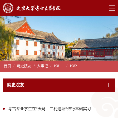
首页
/
院史院友
/
大事记
/
1981...
/
1982
院史院友
考古专业学生在“天马—曲村遗址”进行基础实习