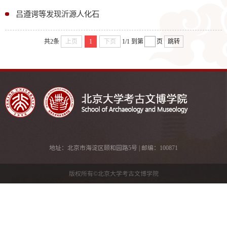
吕遵谔等发现沂源人化石
共2条
上页
1
下页
1/1
到第
页
跳转
地址：北京市海淀区颐和园路5号 | 邮编：100871
版权所有©北京大学考古文博学院