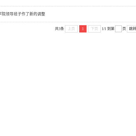
学院领导班子作了新的调整
共3条
上页
1
下页
1/1
到第
页
跳