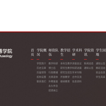
首
学院概
师资队
教学招
学术科
学院资
学生园
页
况
伍
生
研
讯
地
学院简介
教学科研
本科生教学
讲座会议
新闻动态
通知公告
历史沿革
博士后
研究生教学
科研进展
通知公告
精彩活动
历届领导
行政教辅
研究生招生
学术刊物
就业信息
机构设置
光荣退休
开放教学
合作交流
学生风采
联系我们
外聘客座
继续教育
信息资料
永久怀念
招贤纳士