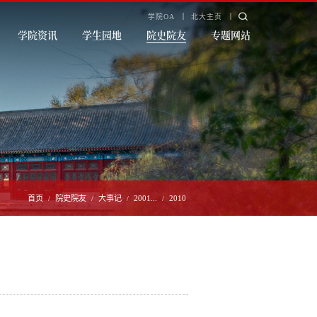
学院OA
北大主页
学院资讯
学生园地
院史院友
专题网站
首页
院史院友
大事记
2001...
2010
/
/
/
/