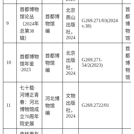
首都博物
首
北京
馆论丛
首都博
都
燕山
G269.271/03(2024
9
（2024年
物馆
博
出版
v.38)
总第38
编
物
社，
2024
辑）
馆
首
北京
首都博
都
首都博物
G269.271-
出版
10
物馆
博
馆年鉴
54/2(2023)
社，
·2023
编
物
2024
馆
七十载·
河博正青
文物
河北博
春：河北
出版
11
G269.2722/01
物馆
博物馆成
社，
编
2024
立70周年
院史展