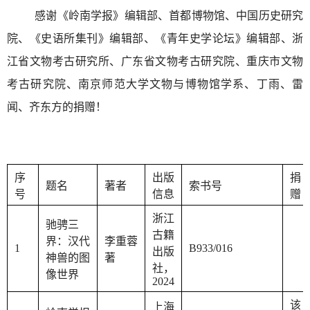
感谢《岭南学报》编辑部、首都博物馆、中国历史研究
院、《史语所集刊》编辑部、《青年史学论坛》编辑部、浙
江省文物考古研究所、广东省文物考古研究院、重庆市文物
考古研究院、南京师范大学文物与博物馆学系、
丁雨、
雷
闻、
齐东方
的捐赠！
序
出版
捐
题名
著者
索书号
号
信息
赠
浙江
驰骋三
古籍
界：汉代
李重蓉
1
B933/016
出版
神兽的图
著
社，
像世界
2024
该
上海