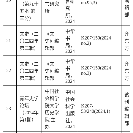
编
言研
no.95,3)
（第九十
言研究
辑
究
五本 第
所
部
所，
三分）
2024
中华
文史（二
《文
齐
K207/150(2024
书
21
〇二四年
史》编
东
no.2)
局，
第二辑）
辑部
方
2024
中华
文史（二
《文
齐
K207/150(2024
书
22
〇二四年
史》编
东
no.3)
局，
第三辑）
辑部
方
2024
中国社
中国
该
青年史学
会科学
社会
刊
论坛
院大学
K207-
科学
23
编
53/240(2024,1)
（2024年
历史学
出版
辑
第1期）
院 主
社，
部
2024
办