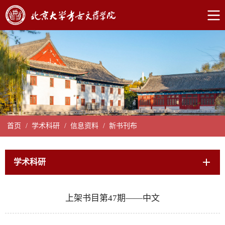
首页
/
学术科研
/
信息资料
/
新书刊布
学术科研
上架书目第47期——中文