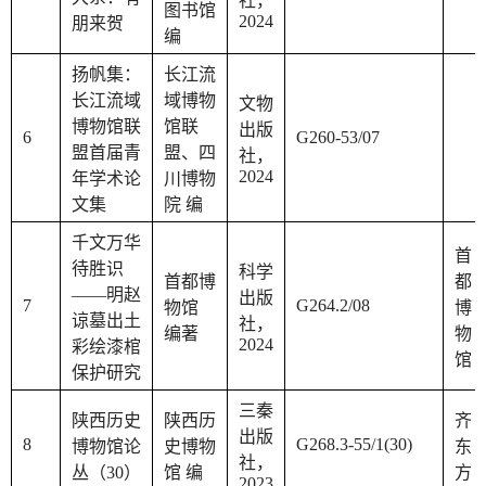
社，
图书馆
2024
朋来贺
编
扬帆集：
长江流
长江流域
域博物
文物
博物馆联
馆联
出版
6
G260-53/07
盟首届青
盟、四
社，
2024
年学术论
川博物
文集
院 编
千文万华
首
待胜识
科学
首都博
都
——明赵
出版
7
G264.2/08
物馆
博
谅墓出土
社，
编著
物
2024
彩绘漆棺
馆
保护研究
三秦
陕西历史
陕西历
齐
出版
8
G268.3-55/1(30)
博物馆论
史博物
东
社，
丛（30）
馆 编
方
2023