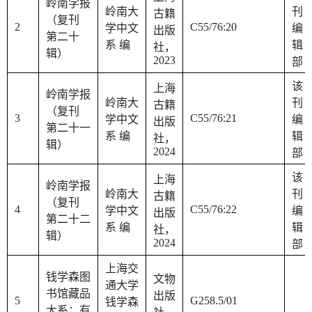
岭南学报
岭南大
刊
古籍
（复刊
2
C55/76:20
学中文
编
出版
第二十
系 编
辑
社，
辑）
2023
部
该
上海
岭南学报
岭南大
刊
古籍
（复刊
3
C55/76:21
学中文
编
出版
第二十一
系 编
辑
社，
辑）
2024
部
该
上海
岭南学报
岭南大
刊
古籍
（复刊
4
C55/76:22
学中文
编
出版
第二十二
系 编
辑
社，
辑）
2024
部
上海交
钱学森图
文物
通大学
书馆藏品
出版
5
G258.5/01
钱学森
大系：有