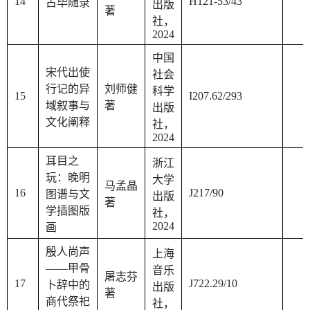
14
H121-53/43
占毕随录
出版
著
社，
2024
中国
宋代出使
社会
行记的异
刘师健
科学
15
I207.62/293
域叙事与
著
出版
文化阐释
社，
2024
耳目之
浙江
玩：晚明
大学
马孟晶
16
J217/90
图谱与文
出版
著
学插图版
社，
2024
画
殷人尚声
上海
——甲骨
音乐
屠志芬
17
J722.29/10
卜辞中的
出版
著
商代祭祀
社，