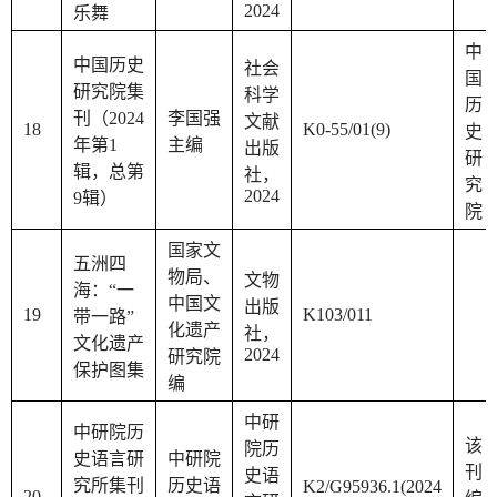
2024
乐舞
中
中国历史
社会
国
研究院集
科学
历
刊（2024
李国强
文献
18
K0-55/01(9)
史
年第1
主编
出版
研
辑，总第
社，
究
2024
9辑）
院
国家文
五洲四
物局、
文物
海：“一
中国文
出版
19
K103/011
带一路”
化遗产
社，
文化遗产
2024
研究院
保护图集
编
中研
中研院历
该
院历
史语言研
中研院
刊
史语
究所集刊
历史语
K2/G95936.1(2024
20