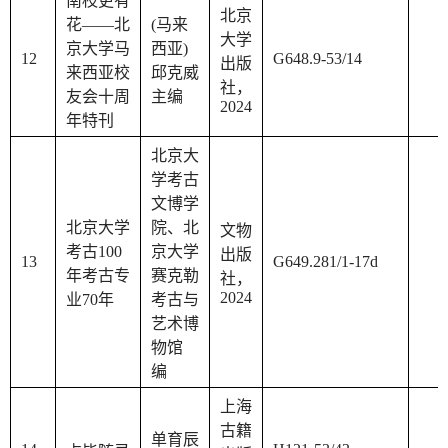
南枝更有
北京
花——北
(马来
大学
京大学马
西亚)
12
G648.9-53/14
出版
来西亚校
邱克威
社，
友会十周
主编
2024
年特刊
北京大
学考古
文博学
北京大学
院、北
文物
考古100
京大学
出版
13
G649.281/1-17d
年考古专
赛克勒
社，
2024
业70年
考古与
艺术博
物馆
编
上海
古籍
单育辰