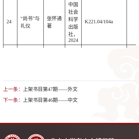
中国
社会
“尚书”与
张怀通
科学
24
K221.04/104a
礼仪
著
出版
社，
2024
北京
唐研究
齐
大学
叶炜
25
K242.07/8(29)
（第二十
东
出版
主编
九卷）
方
社，
2024
上一条：
上架书目第47期——外文
中国
王权、法
社会
律与神
下一条：
上架书目第46期——中文
张小贵
科学
26
K373.31/2
祗：萨珊
著
出版
波斯与古
社，
代中国
2024
聚合与分