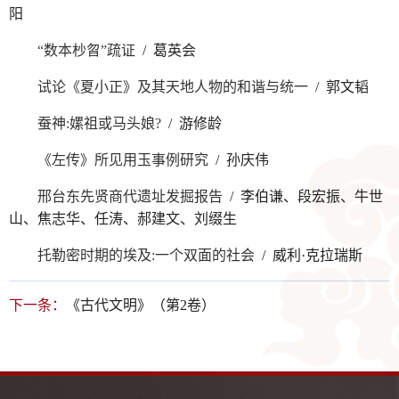
阳
“数本杪曶”疏证
/ 葛英会
试论《夏小正》及其天地人物的和谐与统一
/ 郭文韬
蚕神:嫘祖或马头娘?
/ 游修龄
《左传》所见用玉事例研究
/ 孙庆伟
邢台东先贤商代遗址发掘报告
/ 李伯谦、段宏振、牛世
山、焦志华、任涛、郝建文、刘缀生
托勒密时期的埃及:一个双面的社会
/ 威利·克拉瑞斯
下一条：
《古代文明》（第2卷）