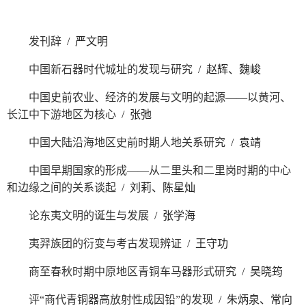
发刊辞
/ 严文明
中国新石器时代城址的发现与研究
/ 赵辉、魏峻
中国史前农业、经济的发展与文明的起源——以黄河、
长江中下游地区为核心
/ 张弛
中国大陆沿海地区史前时期人地关系研究
/ 袁靖
中国早期国家的形成——从二里头和二里岗时期的中心
和边缘之间的关系谈起
/ 刘莉、陈星灿
论东夷文明的诞生与发展
/ 张学海
夷羿族团的衍变与考古发现辨证
/ 王守功
商至春秋时期中原地区青铜车马器形式研究
/ 吴晓筠
评“商代青铜器高放射性成因铅”的发现
/ 朱炳泉、常向