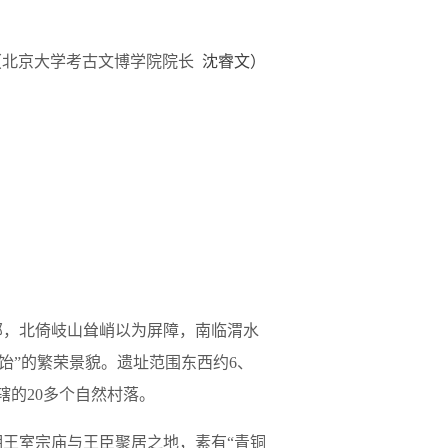
（北京大学考古文博学院院长
沈睿文）
部，北倚岐山耸峭以为屏障，南临渭水
饴”的繁荣景貌。遗址范围东西约6、
辖的20多个自然村落。
王室宗庙与王臣聚居之地，素有“青铜