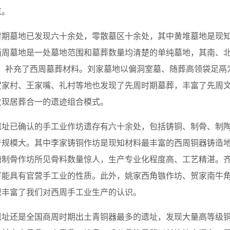
筑。
时期墓地已发现六十余处，零散墓区十余处，其中黄堆墓地是现
西周墓地是一处墓地范围和墓葬数量均清楚的单纯墓地，其南、北
识，补充了西周墓葬材料。刘家墓地以偏洞室墓、随葬高领袋足鬲
贺家村、王家嘴、礼村等地也发现了先周时期墓葬，丰富了先周
发现居葬合一的遗迹组合模式。
遗址已确认的手工业作坊遗存有六十余处，包括铸铜、制骨、制
产规模大。其中李家铸铜作坊是现知材料最丰富的西周铜器铸造
塘制骨作坊所见骨料数量惊人，生产专业化程度高、工艺精湛。
可能具有官营手工业的性质。此外，姚家西角镞作坊、贺家南牛
现丰富了我们对西周手工业生产的认识。
遗址还是全国商周时期出土青铜器最多的遗址，发现大量高等级