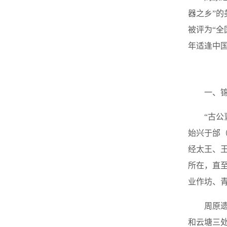
器之乡”的
被评为“全
年适逢中
一、锦
“古公
始兴于邰
经太王、
所在，直
业作坊、
周原
和云塘三