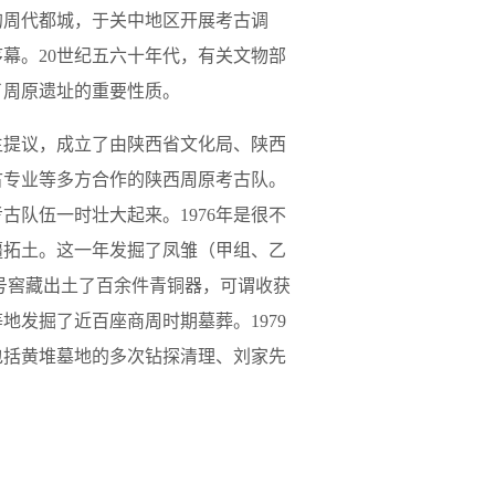
的周代都城，于关中地区开展考古调
幕。20世纪五六十年代，有关文物部
了周原遗址的重要性质。
生提议，成立了由陕西省文化局、陕西
古专业等多方合作的陕西周原考古队。
队伍一时壮大起来。1976年是很不
疆拓土。这一年发掘了凤雏（甲组、乙
一号窖藏出土了百余件青铜器，可谓收获
发掘了近百座商周时期墓葬。1979
包括黄堆墓地的多次钻探清理、刘家先