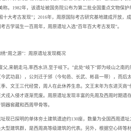
美称。1982年，该遗址被国务院公布为第二批全国重点文物保护单位
国十大考古发现”；2016年，周原国际考古研究基地建成开放
国考古学诞生一百周年，周原遗址入选“百年百大考古发现”。
绣“周之源”：周原遗址发现概况
亶父,来朝走马,率西水浒,至于岐下。”此处“岐下”即为岐山之
（今武功县），公刘迁于邠（今旬邑、长武、彬县一带），而后
王季、文王三代经营，周人在此休养生息。文王末年为东进灭商“
至犬戎入侵才逐渐荒废。周原遗址发现丰富的先周及西周时期遗
青铜器窖藏和西周甲骨等。
遗址现已探明的单体夯土建筑遗迹约130座，数量为全国西周遗
处大型建筑群，是西周高等级建筑的代表。另外，根据空心砖等