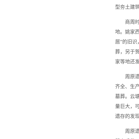
型夯土建
商周
地。姚家
居”的旧
葬，另于
家等地还
周原
齐全、生
墓葬。云
量巨大，
遗存的发
周原