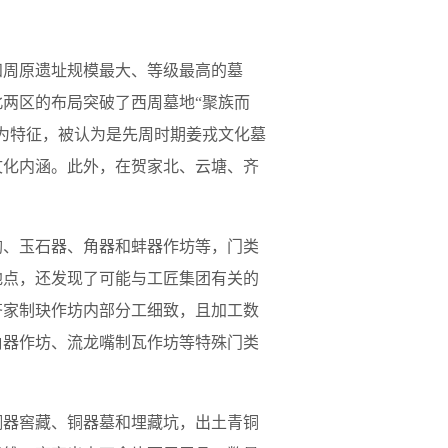
知周原遗址规模最大、等级最高的墓
两区的布局突破了西周墓地“聚族而
为特征，被认为是先周时期姜戎文化墓
文化内涵。此外，在贺家北、云塘、齐
陶、玉石器、角器和蚌器作坊等，门类
地点，还发现了可能与工匠集团有关的
齐家制玦作坊内部分工细致，且加工数
角器作坊、流龙嘴制瓦作坊等特殊门类
铜器窖藏、铜器墓
和埋藏坑，出土青铜