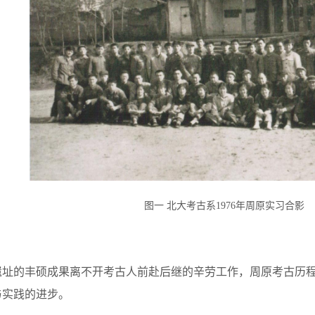
图一 北大考古系1976年周原实习合影
遗址的丰硕成果离不开考古人前赴后继的辛劳工作，周原考古历
与实践的进步。