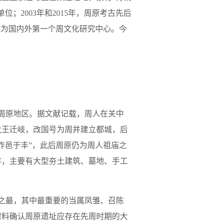
；2003年和2015年，周原考古先后
，成为国内外第一个周文化研究中心。今
南的周原地区。据文献记载，周人在关中
太王迁岐，改国号为周并建立都城，后
作邑于丰”，此后周原仍为周人祖庙之
存，主要有大型夯土建筑、墓地、手工
址之最，其中最重要的当属凤雏、召陈
材料确认周原遗址应存在先周时期的大