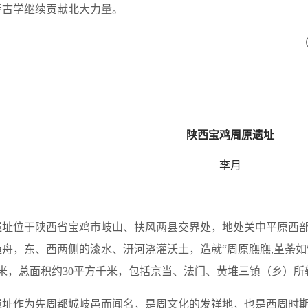
考古学继续贡献北大力量。
陕西宝鸡周原遗址
李月
遗址位于陕西省宝鸡市岐山、扶风两县交界处，地处关中平原西
舟，东、西两侧的漆水、汧河浇灌沃土，造就“周原膴膴,堇荼如
米，总面积约30平方千米，包括京当、法门、黄堆三镇（乡）所
遗址作为先周都城岐邑而闻名，是周文化的发祥地，也是西周时期