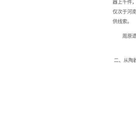
器上千件
仅次于河
供线索。
周原
二、从陶