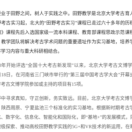
授业于田野之间，树人于实践之中。田野教学是北京大学考古育人
野考古实习起，北大的“田野考古实习”课程已走过六十多年的历
习》课程先后入选国家级一流本科课程、教育部课程思政示范课
。教学团队将解决考古学术问题的重要遗址作为实习基地，培养
将学习内容与重大科研相结合。
990年开始评选“全国十大考古新发现”以来，北京大学考古文博
10月18日，在河南省三门峡市举行的“第三届中国考古学大会”开
考古文博学院参加或主持的项目有15项。
野中寻求真知，守正创新，务实致远。目前，北京大学考古文博
、陕西周原、宁夏盐池三个标准化的实习基地。根据新时期考古
化、数字化、信息化、智能化和国际化，即“基地+”的发展模式
积极探索、推动高校田野教学实践的5G+和VR技术的新运用，