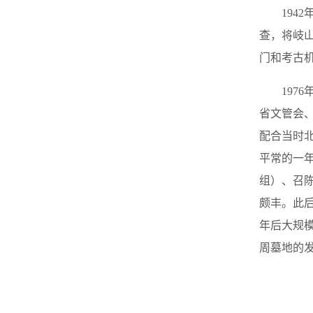
19
查，将岐
门和考古
19
省文管会
配合当时北
平常的一
组）、召
颇丰。此后
年后大规
周墓地的