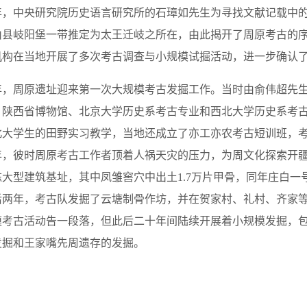
42年，中央研究院历史语言研究所的石璋如先生为寻找文献记载中
山县岐阳堡一带推定为太王迁岐之所在，由此揭开了周原考古的序
机构在当地开展了多次考古调查与小规模试掘活动，进一步确认
76年，周原遗址迎来第一次大规模考古发掘工作。当时由俞伟超先
、陕西省博物馆、北京大学历史系考古专业和西北大学历史系考
大学生的田野实习教学，当地还成立了亦工亦农考古短训班，考古
年，彼时周原考古工作者顶着人祸天灾的压力，为周文化探索开
陈大型建筑基址，其中凤雏窖穴中出土1.7万片甲骨，同年庄白
两年，考古队发掘了云塘制骨作坊，并在贺家村、礼村、齐家等地
模考古活动告一段落，但此后二十年间陆续开展着小规模发掘，
发掘和王家嘴先周遗存的发掘。