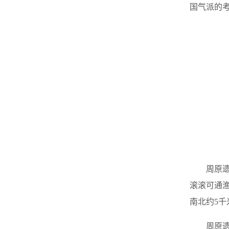
国气派的
周原
滚滚可通渔
南北约5千
周原