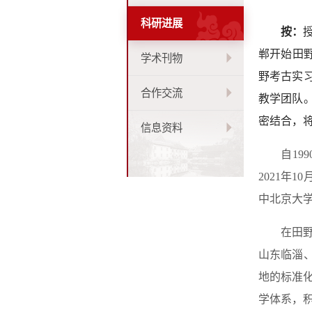
科研进展
按：
郸开始田
学术刊物
野考古实
合作交流
教学团队
密结合，
信息资料
自1
2021年
中北京大学
在田
山东临淄
地的标准
学体系，