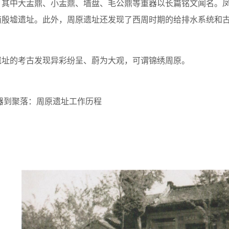
，其中大盂鼎、小盂鼎、墙盘、毛公鼎等重器以长篇铭文闻名。
南殷墟遗址。此外，周原遗址还发现了西周时期的给排水系统和
遗址的考古发现异彩纷呈、蔚为大观，可谓锦绣周原。
器到聚落：周原遗址工作历程