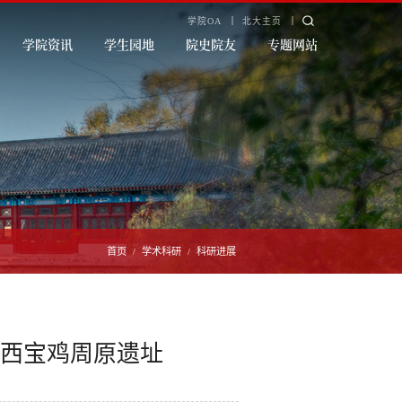
学院OA
北大主页
学院资讯
学生园地
院史院友
专题网站
首页
学术科研
科研进展
/
/
陕西宝鸡周原遗址