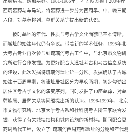
出殷遗民、姬燕墓葬。1981-1986年，考古队发掘了200余座
西周墓葬与车马坑，将墓葬进一步分为西周早、中、晚三期
六段，对墓葬排列、墓群关系等提出新的认识。
彼时墓地的年代、性质与考古学文化面貌已基本清晰，
而城址的始建年代仍有争议。带着新的学术任务，1995年北
大考古专业再次参与到琉璃河考古工作中，与北京市文物研
究所进行合作发掘。为更好配合大遗址考古和考古信息系统
的建设，此次发掘将琉璃河遗址统一分区。发掘确认了古城
始建于西周早期，将遗址居址区分为早晚两期，初步勾勒出
居住区考古学文化的演变序列，同时发掘了10座墓葬，对墓
葬族属、居葬关系等问题提出新的认识。1996-1999年，北京
市文物研究所、北京大学考古系和社科院考古所三家联合发
掘，获得了有关城墙结构和城内设施的新材料。期间配合夏
商周断代工程，设立了“琉璃河西周燕都遗址的分期和年代测