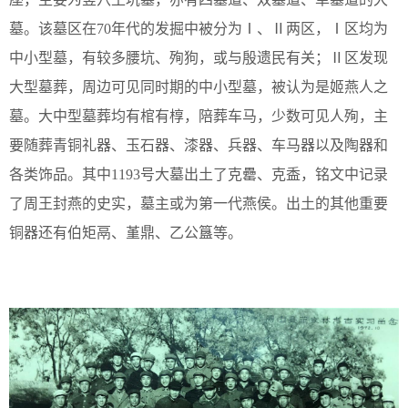
墓。该墓区在70年代的发掘中被分为Ⅰ、Ⅱ两区，Ⅰ区均为
中小型墓，有较多腰坑、殉狗，或与殷遗民有关；Ⅱ区发现
大型墓葬，周边可见同时期的中小型墓，被认为是姬燕人之
墓。大中型墓葬均有棺有椁，陪葬车马，少数可见人殉，主
要随葬青铜礼器、玉石器、漆器、兵器、车马器以及陶器和
各类饰品。其中1193号大墓出土了克罍、克盉，铭文中记录
了周王封燕的史实，墓主或为第一代燕侯。出土的其他重要
铜器还有伯矩鬲、堇鼎、乙公簋等。