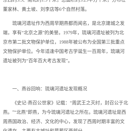
董家林、黄土坡、刘李店等6个自然村落。
琉璃河遗址作为西周早期燕都而闻名，是北京建城之发
端，享有“北京之源”的美誉。1979年，琉璃河遗址被列为北
京市第二批文物保护单位，1988年被公布为全国第三批重点
文物保护单位。今年适逢中国考古学诞生一百周年，琉璃河
遗址被列为“百年百大考古发现”。
一、燕谷回响：琉璃河遗址发现概况
《史记·燕召公世家》记载：“周武王之灭纣，封召公于北
燕。”“北燕”即燕，为今琉璃河遗址之所在。琉璃河遗址是西
周燕国政治、经济、文化的中心，发现了西周时期丰富的文
化遗存，主要有古城址和墓葬区两部分。