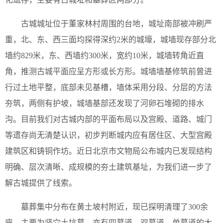
古城城址位于董家林村周围的台地，城址南部被冲刷严
重，北、东、西三面均探得深约2米的城壕，城墙现存部分北
墙约829米，东、西墙约300米，宽约10米，城墙转角近直
角，推测古城平面应呈方形或长方形。城墙墙基修筑前曾进
行过土地平整，底部未见基槽，墙体采用分段、分层的方法
夯筑，两侧有护坡，城墙基部还发现了河卵石堆砌的排水
沟。目前我们对古城内部的平面布局以及宫殿、道路、城门
等遗存尚无清楚认识，初步判断城内应有居住区、大型宫殿
建筑区和铸铜作坊。近日北京市文物局公布城内已发现结构
明确、层次清晰、成规模的夯土建筑基址，为我们进一步了
解古城提供了线索。
墓葬集中分布在黄土坡村附近，现已探明清理了300余
座，主要为竖穴土坑墓，亦有四墓道、双墓道、单墓道的大