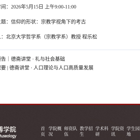
：2026年5月15日 上午9:00-11:00
主题：信仰的形状：宗教学视角下的考古
人：北京大学哲学系（宗教学系）教授 程乐松
预告｜德斋讲堂 · 礼与社会基础
要 | 德斋讲堂 · 人口理论与人口高质量发展
首
学院概
师资队
教学招
学术科
学院资
学生园
页
况
伍
生
研
讯
地