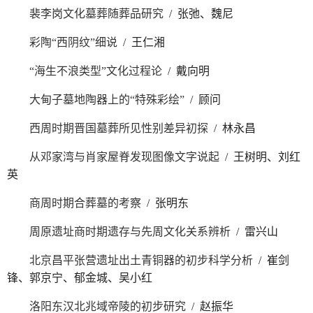
裴李岗文化墓葬随葬品研究
/ 张弛、魏尼
彩陶“西阴纹”细说
/ 王仁湘
“海生不浪类型”文化过程论
/ 戴向明
大甸子墓地陶器上的“特殊彩绘”
/ 顾问
西周时期晋国墓葬所见性别差异初探
/ 林永昌
从邓家湾与肖家屋脊发现图像文字说起
/ 王树明、刘红
英
商周时期合葬墓的考察
/ 张明东
周原遗址商时期遗存与先周文化关系辨析
/ 雷兴山
北京昌平张营遗址出土青铜器的初步科学分析
/ 崔剑
锋、郭京宁、郁金城、吴小红
洛阳东汉北兆域帝陵的初步研究
/ 赵振华