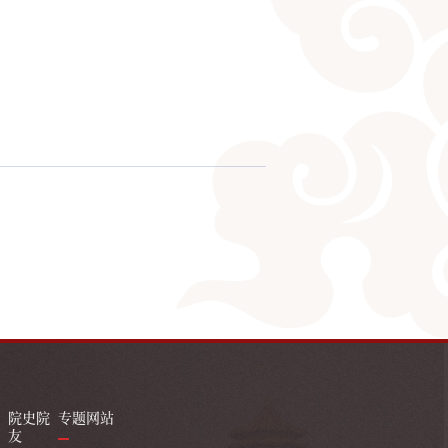
院史院
专题网站
友