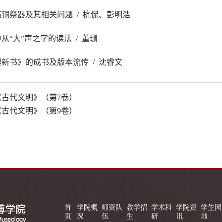
庙铜祭器及其相关问题
/ 杭侃、彭明浩
从“大”声之字的读法
/ 董珊
理新书》的成书及版本流传
/ 沈睿文
《古代文明》（第7卷）
《古代文明》（第9卷）
首
学院概
师资队
教学招
学术科
学院资
学生园
页
况
伍
生
研
讯
地