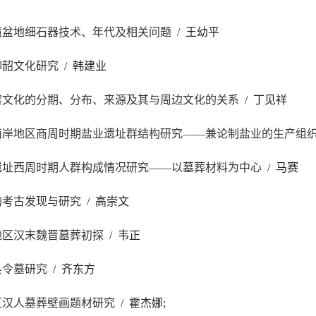
湾盆地细石器技术、年代及相关问题
/ 王幼平
仰韶文化研究
/ 韩建业
窑文化的分期、分布、来源及其与周边文化的关系
/ 丁见祥
南岸地区商周时期盐业遗址群结构研究——兼论制盐业的生产组
遗址西周时期人群构成情况研究——以墓葬材料为中心
/ 马赛
的考古发现与研究
/ 高崇文
地区汉末魏晋墓葬初探
/ 韦正
县令墓研究
/ 齐东方
区汉人墓葬壁画题材研究
/ 霍杰娜;