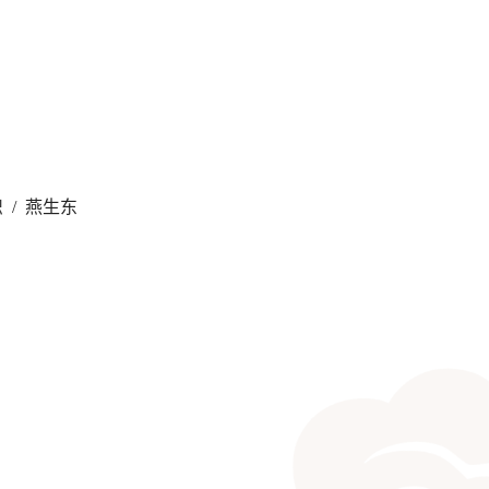
织
/ 燕生东