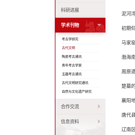
科研进展
泥河
学术刊物
初期
考古学研究
马家
古代文明
渤海
陶瓷考古通讯
青年考古学家
周原
玉器考古通讯
古代文明研究通讯
楚墓
自然与文化遗产研究
襄阳
合作交流
唐代
信息资料
辽南