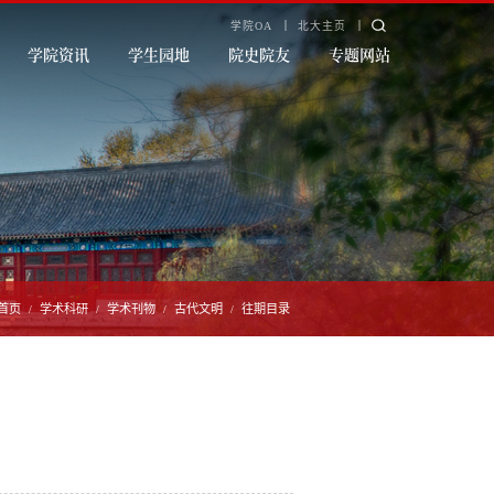
学院OA
北大主页
学院资讯
学生园地
院史院友
专题网站
首页
学术科研
学术刊物
古代文明
往期目录
/
/
/
/
）