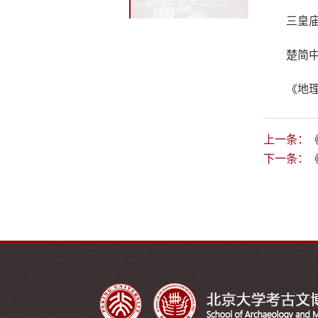
三皇
楚简中
《地
上一条：
下一条：