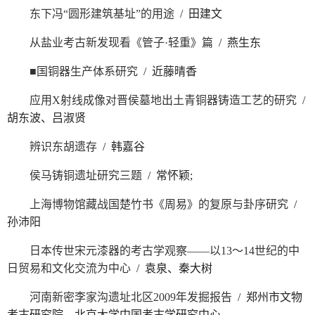
东下冯“圆形建筑基址”的用途
/ 田建文
从盐业考古新发现看《管子·轻重》篇
/ 燕生东
■国铜器生产体系研究
/ 近藤晴香
应用X射线成像对晋侯墓地出土青铜器铸造工艺的研究
/
胡东波、吕淑贤
辨识东胡遗存
/ 韩嘉谷
侯马铸铜遗址研究三题
/ 常怀颖;
上海博物馆藏战国楚竹书《周易》的复原与卦序研究
/
孙沛阳
日本传世宋元漆器的考古学观察——以13～14世纪的中
日贸易和文化交流为中心
/ 袁泉、秦大树
河南新密李家沟遗址北区2009年发掘报告
/ 郑州市文物
考古研究院、北京大学中国考古学研究中心