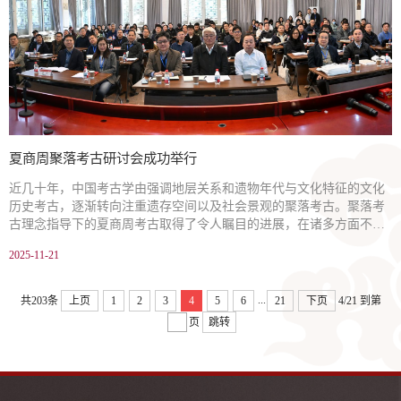
夏商周聚落考古研讨会成功举行
近几十年，中国考古学由强调地层关系和遗物年代与文化特征的文化
历史考古，逐渐转向注重遗存空间以及社会景观的聚落考古。聚落考
古理念指导下的夏商周考古取得了令人瞩目的进展，在诸多方面不断
取得新的收获，大大拓展了中华文明早期发展研究的广度和深度。有
2025-11-21
鉴于此，北京大学考古文博学院、北京大学中国考古学研究中心、北
京大学人文社会科学研究院于2025年11月15、16日在北京大学考古楼
A101报告厅举办“夏商周聚落考古研讨会”，邀请全国从事夏商周考古
...
共203条
上页
1
2
3
4
5
6
21
下页
4/21
到第
一线田野工作的专家学者，...
页
跳转