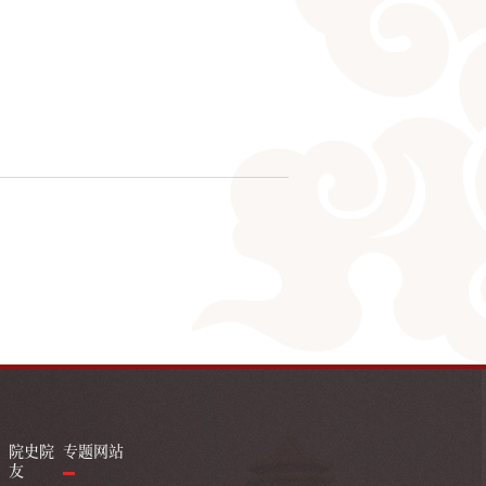
院史院
专题网站
友