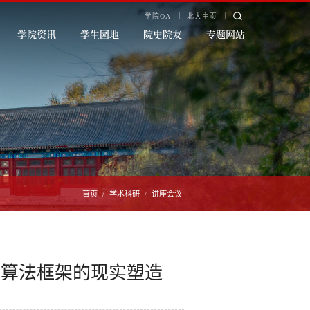
学院OA
北大主页
学院资讯
学生园地
院史院友
专题网站
首页
学术科研
讲座会议
/
/
到算法框架的现实塑造