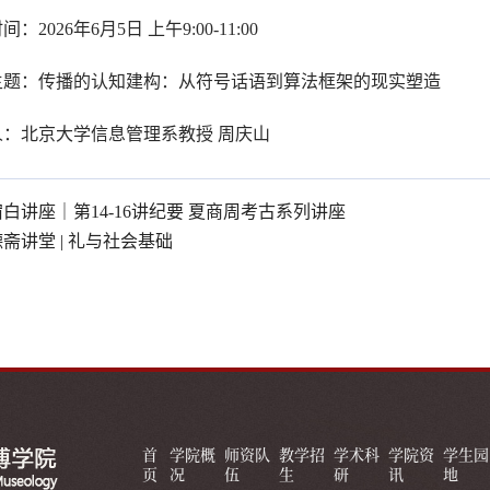
：2026年6月5日 上午9:00-11:00
主题：传播的认知建构：从符号话语到算法框架的现实塑造
人：北京大学信息管理系教授 周庆山
宿白讲座｜第14-16讲纪要 夏商周考古系列讲座
德斋讲堂 | 礼与社会基础
首
学院概
师资队
教学招
学术科
学院资
学生园
页
况
伍
生
研
讯
地