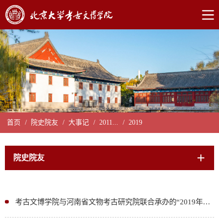
首页
/
院史院友
/
大事记
/
2011...
/
2019
院史院友
考古文博学院与河南省文物考古研究院联合承办的“2019年度田野考古实践训练班”顺利结业